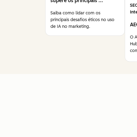
supere os principais ...
SE
Int
Saiba como lidar com os
principais desafios éticos no uso
AE
de IA no marketing.
O A
Hub
com