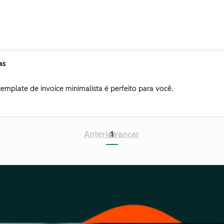
as
mplate de invoice minimalista é perfeito para você.
Anterior
Avançar
1