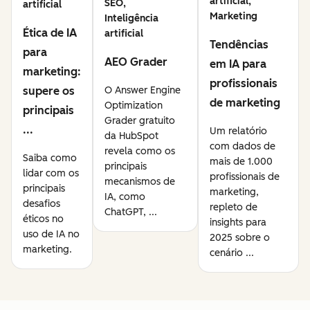
artificial,
SEO,
artificial
Marketing
Inteligência
Ética de IA
artificial
Tendências
para
AEO Grader
em IA para
marketing:
profissionais
supere os
O Answer Engine
de marketing
Optimization
principais
Grader gratuito
...
Um relatório
da HubSpot
com dados de
revela como os
Saiba como
mais de 1.000
principais
lidar com os
profissionais de
mecanismos de
principais
marketing,
IA, como
desafios
repleto de
ChatGPT, ...
éticos no
insights para
uso de IA no
2025 sobre o
marketing.
cenário ...