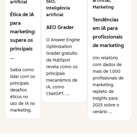
artificial,
SEO,
artificial
Marketing
Inteligência
Ética de IA
artificial
Tendências
para
AEO Grader
em IA para
marketing:
profissionais
supere os
O Answer Engine
de marketing
Optimization
principais
Grader gratuito
...
Um relatório
da HubSpot
com dados de
revela como os
Saiba como
mais de 1.000
principais
lidar com os
profissionais de
mecanismos de
principais
marketing,
IA, como
desafios
repleto de
ChatGPT, ...
éticos no
insights para
uso de IA no
2025 sobre o
marketing.
cenário ...