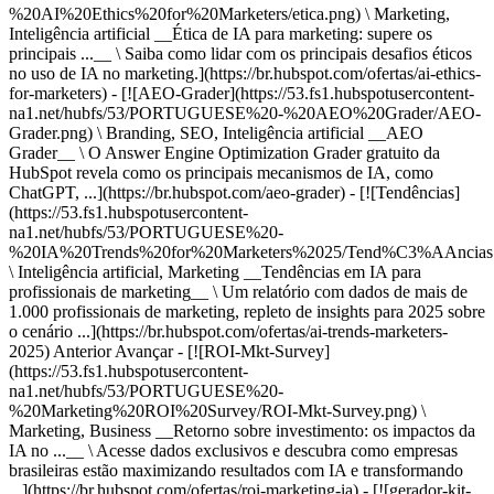
Anterior Avançar - [![ROI-Mkt-Survey]
(https://53.fs1.hubspotusercontent-
na1.net/hubfs/53/PORTUGUESE%20-
%20Marketing%20ROI%20Survey/ROI-Mkt-Survey.png) \
Marketing, Business __Retorno sobre investimento: os impactos da
IA no ...__ \ Acesse dados exclusivos e descubra como empresas
brasileiras estão maximizando resultados com IA e transformando
...](https://br.hubspot.com/ofertas/roi-marketing-ia) - [![gerador-kit-