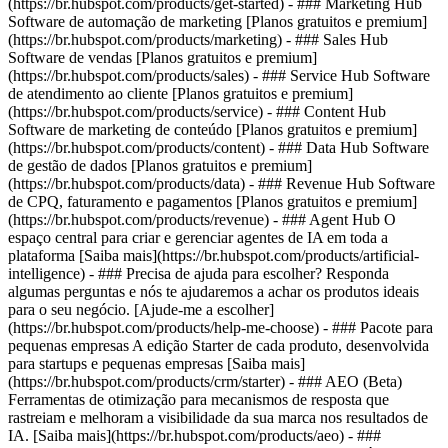
(https://br.hubspot.com/products/get-started)
- ### Marketing Hub
Software de automação de marketing [Planos gratuitos e premium]
(https://br.hubspot.com/products/marketing) - ### Sales Hub
Software de vendas [Planos gratuitos e premium]
(https://br.hubspot.com/products/sales) - ### Service Hub Software
de atendimento ao cliente [Planos gratuitos e premium]
(https://br.hubspot.com/products/service) - ### Content Hub
Software de marketing de conteúdo [Planos gratuitos e premium]
(https://br.hubspot.com/products/content) - ### Data Hub Software
de gestão de dados [Planos gratuitos e premium]
(https://br.hubspot.com/products/data) - ### Revenue Hub Software
de CPQ, faturamento e pagamentos [Planos gratuitos e premium]
(https://br.hubspot.com/products/revenue) - ### Agent Hub O
espaço central para criar e gerenciar agentes de IA em toda a
plataforma [Saiba mais](https://br.hubspot.com/products/artificial-
intelligence) - ### Precisa de ajuda para escolher? Responda
algumas perguntas e nós te ajudaremos a achar os produtos ideais
para o seu negócio. [Ajude-me a escolher]
(https://br.hubspot.com/products/help-me-choose)
- ### Pacote para
pequenas empresas A edição Starter de cada produto, desenvolvida
para startups e pequenas empresas [Saiba mais]
(https://br.hubspot.com/products/crm/starter) - ### AEO (Beta)
Ferramentas de otimização para mecanismos de resposta que
rastreiam e melhoram a visibilidade da sua marca nos resultados de
IA. [Saiba mais](https://br.hubspot.com/products/aeo) - ###