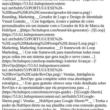
marca](https://53.fs1.hubspotusercontent-
na1.net/hubfs/53/PORTUGUESE%20-
%20Brand%20Kit%20Generator/gerador-kit-marca.png) \
Branding, Marketing __Gerador de Logo e Design de Identidade
Visual Gratuito__ \ Crie logotipos, ícones e paletas de cores
personalizados em um instante com o Gerador de Kit de Marca da
HubSpot ...](https://br.hubspot.com/brand-kit-generator) - [![Loop]
(https://53.fs1.hubspotusercontent-
na1.net/hubfs/53/PORTUGUESE%20-
%20Loop%20Marketing%20Prompt%20Library/Loop.png) \
Marketing, Marketing Automation __O framework do Loop
Marketing__ \ Use este framework para transformar todas essas
peças soltas em um sistema que gera tração e serve como ...]
(https://br.hubspot.com/loop-marketing)
Anterior Avançar - [!
[RevOps](https://53.fs1.hubspotusercontent-
na1.net/hubfs/53/PORTUGUESE%20-
%20RevOps%20Guide/RevOps.png) \ Vendas, Inteligência
Artificial __RevOps: guia completo sobre essa abordagem
estratégica__ \ Este guia gratuito oferece uma visão detalhada sobre
RevOps e as oportunidades que ela proporciona para ...]
(https://br.hubspot.com/ofertas/revops-guide) - [![Google-Sheets]
(https://53.fs1.hubspotusercontent-na1.net/hubfs/53/Google-
Sheets.png) \ Vendas __HubSpot para Google Sheets™__ \ Tenha o
poder da HubSpot direto na sua planilha com essa extensão gratuita.
Organize e complete seus dados de ...](https://br.hubspot.com/free-