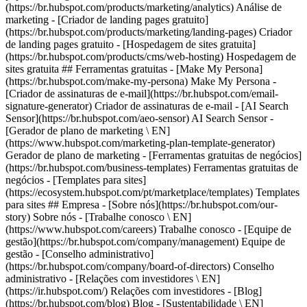
(https://br.hubspot.com/products/marketing/analytics) Análise de
marketing - [Criador de landing pages gratuito]
(https://br.hubspot.com/products/marketing/landing-pages) Criador
de landing pages gratuito - [Hospedagem de sites gratuita]
(https://br.hubspot.com/products/cms/web-hosting) Hospedagem de
sites gratuita ## Ferramentas gratuitas - [Make My Persona]
(https://br.hubspot.com/make-my-persona) Make My Persona -
[Criador de assinaturas de e-mail](https://br.hubspot.com/email-
signature-generator) Criador de assinaturas de e-mail - [AI Search
Sensor](https://br.hubspot.com/aeo-sensor) AI Search Sensor -
[Gerador de plano de marketing \ EN]
(https://www.hubspot.com/marketing-plan-template-generator)
Gerador de plano de marketing - [Ferramentas gratuitas de negócios]
(https://br.hubspot.com/business-templates) Ferramentas gratuitas de
negócios - [Templates para sites]
(https://ecosystem.hubspot.com/pt/marketplace/templates) Templates
para sites ## Empresa - [Sobre nós](https://br.hubspot.com/our-
story) Sobre nós - [Trabalhe conosco \ EN]
(https://www.hubspot.com/careers) Trabalhe conosco - [Equipe de
gestão](https://br.hubspot.com/company/management) Equipe de
gestão - [Conselho administrativo]
(https://br.hubspot.com/company/board-of-directors) Conselho
administrativo - [Relações com investidores \ EN]
(https://ir.hubspot.com/) Relações com investidores - [Blog]
(https://br.hubspot.com/blog) Blog - [Sustentabilidade \ EN]