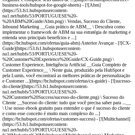
business-tools/hubspot-for-google-sheets) - [![Abm]
(https://53.fs1.hubspotusercontent-
na1.net/hubfs/53/PORTUGUESE%20-
%20ABM%20Guide/Abm.png) \ Vendas, Sucesso do Cliente,
Inbound Marketing __Guia prático de ABM__ \ Descubra como
implementar o framework de ABM na sua estratégia de marketing e
entenda seus principais benefícios e ...]
(https://br.hubspot.com/ofertas/guia-abm)
Anterior Avançar - [![CX-
Guide](https://53.fs1.hubspotusercontent-
na1.net/hubfs/53/PORTUGUESE%20-
%20Customer%20Experience%20Guide/CX-Guide.png) \
Customer Experience, Inteligência Artificial __Guia Completo de
Customer Experience__ \ Neste guia, produzido pela HubSpot e
pela Lumis, você encontrará as melhores práticas de personalização
e Customer ...](https://br.hubspot.com/ofertas/cx-guide) - [![sucesso-
do-cliente](https://53.fs1.hubspotusercontent-
na1.net/hubfs/53/PORTUGUESE%20-
%20Customer%20Success/sucesso-do-cliente.png) \ Sucesso do
Cliente __Sucesso do cliente: tudo que você precisa saber para ...__
\ Use nosso ebook gratuito para entender o que é sucesso do cliente
e como esse conceito é muito mais complexo do ...]
(https://br.hubspot.com/ofertas/customer-success) - [![Multichannel]
(https://53.fs1.hubspotusercontent-
na1.net/hubfs/53/PORTUGUESE%20-