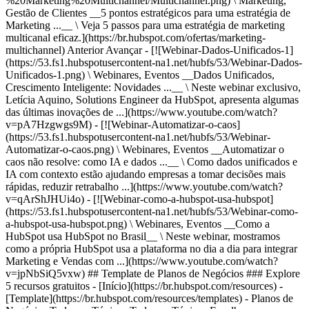
%20Marketing%20Multichannel/Multichannel.png) \ Marketing,
Gestão de Clientes __5 pontos estratégicos para uma estratégia de
Marketing ...__ \ Veja 5 passos para uma estratégia de marketing
multicanal eficaz.](https://br.hubspot.com/ofertas/marketing-
multichannel)
Anterior Avançar - [![Webinar-Dados-Unificados-1]
(https://53.fs1.hubspotusercontent-na1.net/hubfs/53/Webinar-Dados-
Unificados-1.png) \ Webinares, Eventos __Dados Unificados,
Crescimento Inteligente: Novidades ...__ \ Neste webinar exclusivo,
Letícia Aquino, Solutions Engineer da HubSpot, apresenta algumas
das últimas inovações de ...](https://www.youtube.com/watch?
v=pA7Hzgwgs9M) - [![Webinar-Automatizar-o-caos]
(https://53.fs1.hubspotusercontent-na1.net/hubfs/53/Webinar-
Automatizar-o-caos.png) \ Webinares, Eventos __Automatizar o
caos não resolve: como IA e dados ...__ \ Como dados unificados e
IA com contexto estão ajudando empresas a tomar decisões mais
rápidas, reduzir retrabalho ...](https://www.youtube.com/watch?
v=qArShJHUi4o) - [![Webinar-como-a-hubspot-usa-hubspot]
(https://53.fs1.hubspotusercontent-na1.net/hubfs/53/Webinar-como-
a-hubspot-usa-hubspot.png) \ Webinares, Eventos __Como a
HubSpot usa HubSpot no Brasil__ \ Neste webinar, mostramos
como a própria HubSpot usa a plataforma no dia a dia para integrar
Marketing e Vendas com ...](https://www.youtube.com/watch?
v=jpNbSiQ5vxw)
## Template de Planos de Negócios ### Explore
5 recursos gratuitos - [Início](https://br.hubspot.com/resources) -
[Template](https://br.hubspot.com/resources/templates) - Planos de