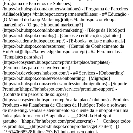
[Programa de Parceiros de Soluções]
(https://br.hubspot.com/partners/solutions) - [Programa de Parceiros
Afiliados](https://br.hubspot.com/partners/affiliates) - ## Educação -
[O Manual do Loop Marketing](https://br.hubspot.com/loop-
marketing) - [O que é inbound marketing?]
(https://br.hubspot.com/inbound-marketing) - [Blogs da HubSpot]
(https://br.hubspot.com/blog) - [Cursos e certificações gratuitos]
(https://academy.hubspot.com/pt/) - [E-books, guias e muito mais]
(https://br.hubspot.com/resources) - [Central de Conhecimento da
HubSpot](https://knowledge.hubspot.com/pt) - ## Ferramentas -
[Templates para sites]
(https://ecosystem.hubspot.com/pt/marketplace/templates) -
[Ferramentas para desenvolvedores]
(https://br.developers.hubspot.com/) - ## Serviços - [Onboarding]
(https://br.hubspot.com/services/onboarding) - [Migração]
(https://br.hubspot.com/services/professional/migrations) - [Suporte
Premium](https://br.hubspot.com/services/premium-support) -
[Contrate um parceiro de soluções]
(https://ecosystem.hubspot.com/pt/marketplace/solutions)
- Produtos Produtos - ## Plataforma de Clientes da HubSpot Todo o software de marketing, vendas e atendimento ao cliente da HubSpot em uma única plataforma com IA agêntica. - [__CRM da HubSpot gratuito__](https://br.hubspot.com/products/crm) - [__Conheça todos os produtos__](https://br.hubspot.com/products/get-started) - [![195140668528](https://53.fs1.hubspotusercontent-na1.net/hubfs/53/assets/hubspot.com/global-navigation/2025/marketing-hub.svg) \ __Marketing Hub__ \ Software de automação de marketing](https://br.hubspot.com/products/marketing) - [![195146645596](https://53.fs1.hubspotusercontent-na1.net/hubfs/53/assets/hubspot.com/global-navigation/2025/sales-hub.svg) \ __Sales Hub__ \ Software de vendas](https://br.hubspot.com/products/sales) - [![195140668527](https://53.fs1.hubspotusercontent-na1.net/hubfs/53/assets/hubspot.com/global-navigation/2025/service-hub.svg) \ __Service Hub__ \ Software de atendimento ao cliente](https://br.hubspot.com/products/service) - [![195140649745](https://53.fs1.hubspotusercontent-na1.net/hubfs/53/assets/hubspot.com/global-navigation/2025/content-hub.svg) \ __Content Hub__ \ Software de marketing de conteúdo](https://br.hubspot.com/products/content) - [![195289608884](https://53.fs1.hubspotusercontent-na1.net/hubfs/53/assets/hubspot.com/global-navigation/2025/data-hub.svg) \ __Data Hub__ \ Software de gestão de dados](https://br.hubspot.com/products/data) - [![195140609672](https://53.fs1.hubspotusercontent-na1.net/hubfs/53/assets/hubspot.com/global-navigation/2025/commerce-hub.svg) \ __Revenue Hub__ \ Software de CPQ, faturamento e pagamentos](https://br.hubspot.com/products/revenue) - [![ProductIcons_AgentHub_Icon_Orange](https://53.fs1.hubspotusercontent-na1.net/hubfs/53/assets/webteam-cms-portal/images/breeze/ProductIcons_AgentHub_Icon_Orange.svg) \ __Agent Hub__ \ O espaço central para criar e gerenciar agentes de IA em toda a plataforma](https://br.hubspot.com/products/artificial-intelligence) - [![188619147390](https://53.fs1.hubspotusercontent-na1.net/hubfs/53/assets/hubspot.com/global-navigation/help-me-choose-tool.svg) \ __Precisa de ajuda para escolher?__ \ Responda algumas perguntas e nós te ajudaremos a achar os produtos ideais para o seu negócio.](https://br.hubspot.com/products/help-me-choose) - [![195140649746](https://53.fs1.hubspotusercontent-na1.net/hubfs/53/assets/hubspot.com/global-navigation/2025/small-business.svg) \ __Pacote para pequenas empresas__ \ A edição Starter de cada produto, desenvolvida para startups e pequenas empresas](https://br.hubspot.com/products/crm/starter) - [![210646671655](https://53.fs1.hubspotusercontent-na1.net/hubfs/53/assets/hubspot.com/global-navigation/2025/aeo.svg) \ __AEO (Beta)__ \ Ferramentas de otimização para mecanismos de resposta que rastreiam e melhoram a visibilidade da sua marca nos resultados de IA.](https://br.hubspot.com/products/aeo) - [![195140649747](https://53.fs1.hubspotusercontent-na1.net/hubfs/53/assets/hubspot.com/global-navigation/2025/app-marketplace.svg) \ __HubSpot Marketplace__ \ Conecte seus aplicativos favoritos à HubSpot](https://ecosystem.hubspot.com/pt/marketplace/apps) - Soluções Soluções - Por tipo de uso - ## Marketing - [Gere leads](https://br.hubspot.com/use-case/drive-revenue-high-quality-leads) - [Automatize o marketing](https://br.hubspot.com/use-case/maximize-efficiency-ai-automation) - ## Vendas - [Crie pipelines](https://br.hubspot.com/use-case/build-sales-pipeline) - [Fechar negócios](https://br.hubspot.com/use-case/close-more-deals) - ## Atendimento ao cliente - [Expanda o suporte](https://br.hubspot.com/use-case/scale-customer-service-support) - [Melhore a retenção](https://br.hubspot.com/use-case/drive-customer-satisfaction) - ## Conteúdo - [Crie conteúdo](https://br.hubspot.com/use-case/create-content-for-customer-journey) - [Gerencie conteúdo](https://br.hubspot.com/use-case/manage-content) - ## Startups e pequenas empresas - [Encontre e alcance clientes](https://br.hubspot.com/use-case/find-and-reach-customers) - [Aumente as vendas e receba pagamentos](https://br.hubspot.com/use-case/grow-sales-and-get-paid-faster) - [Organize os dados do cliente](https://br.hubspot.com/use-case/understand-and-organize-customer-data) - ## Inteligência artificial - [Resolva dúvidas de seus clientes 24/7](https://br.hubspot.com/products/artificial-intelligence/ai-customer-service-agent) - [Automatize a prospecção de vendas](https://br.hubspot.com/products/sales/ai-prospecting-agent) - [Faça uma análise mais rápida de seus clientes](https://br.hubspot.com/products/artificial-intelligence/ai-data-agent) - Por tamanho da equipe - ## Por tamanho da equipe - ![195309752641](https://53.fs1.hubspotusercontent-na1.net/hub/53/hubfs/assets/hubspot.com/global-navigation/2025/Small%20Businesses%20%26%20Start%20ups.webp?width=1035&height=450&name=Small%20Businesses%20%26%20Start%20ups.webp) ### Para pequenas empresas e startups A Plataforma de Clientes Starter da HubSpot ajuda sua startup ou pequena empresa em crescimento a encontrar e conquistar clientes desde o primeiro dia. [Saiba mais sobre a Plataforma de Clientes Starter da HubSpot](https://br.hubspot.com/products/crm/starter) - ![195309752642](https://53.fs1.hubspotusercontent-na1.net/hub/53/hubfs/assets/hubspot.com/global-navigation/2025/Enterprise.webp?width=1035&height=450&name=Enterprise.webp) ### Para grandes empresas A Plataforma de Clientes Enterprise integrada da HubSpot é poderosa e fácil de usar. [Saiba mais sobre a Plataforma de Clientes Enterprise da HubSpot](https://br.hubspot.com/products/crm/enterprise) - Por que a HubSpot? - ## Por que a HubSpot? - ![195309752643](https://53.fs1.hubspotusercontent-na1.net/hub/53/hubfs/assets/hubspot.com/global-navigation/2025/Why%20Choose%20HubSpot.webp?width=1035&height=450&name=Why%20Choose%20HubSpot.webp) ### Por que escolher a HubSpot? Depois de apenas um ano, os clientes da HubSpot adquirem 129% mais leads, fecham 36% mais negócios e observam uma melhoria de 37% nas taxas de fechamento de tickets. [Saiba mais sobre o que diferencia a solução da HubSpot](https://br.hubspot.com/why-choose-hubspot) - ![195303448595](https://53.fs1.hubspotusercontent-na1.net/hub/53/hubfs/assets/hubspot.com/global-navigation/2025/Case%20Studies.webp?width=1035&height=450&name=Case%20Studies.webp) ### Estudos de caso Conheça empresas como a sua em todo o mundo que usam a HubSpot para unir suas equipes, capacitar seus negócios e crescer melhor. [Veja todos os estudos de caso](https://br.hubspot.com/case-studies) - ![191228329371](https://53.fs1.hubspotusercontent-na1.net/hub/53/hubfs/spotlight_resized_518x225.png?width=518&height=225&name=spotlight_resized_518x225.png) ### Spotlight: atualizações de produtos Saiba mais sobre os lançamentos e anúncios de produtos da HubSpot nesta vitrine semestral de produtos. [Veja as atualizações de nossos produtos](https://br.hubspot.com/spotlight) - [Preços](https://br.hubspot.com/pricing/marketing) - Recursos Recursos - ## Link em destaque - [Spotlight: atualizações de produtos](https://br.hubspot.com/spotlight) - [Novidades na HubSpot](https://br.hubspot.com/new) - [Por que escolher a HubSpot?](https://br.hubspot.com/why-choose-hubspot) - [Sustentabilidade \ EN](https://www.hubspot.com/sustainability) - ## Comunidade e eventos - [Evento UNBOUND](https://unbound.hubspot.com/) - [Webinares](https://br.hubspot.com/resources/webinar#resource-library-page-headers) - [Comunidade HubSpot](https://community.hubspot.com/) - [Grupos de Usuários da HubSpot \ EN](https://www.hubspot.com/hubspot-user-groups) - ## Parceiros - [Programa de Parceiros de Soluções](https://br.hubspot.com/partners/solutions) - [Programa de Parceiros Afiliados](https://br.hubspot.com/partners/affiliates) - ## Educação - [O Manual do Loop Marketing](https://br.hubspot.com/loop-marketing) - [O que é inbound marketing?](https://br.hubspot.com/inbound-marketing) - [Blogs da HubSpot](https://br.hubspot.com/blog) - [Cursos e certificações gratuitos](https://academy.hubspot.com/pt/) - [E-books, guias e muito mais](https://br.hubspot.com/resources) - [Central de Conhecimento da HubSpot](https://knowledge.hubspot.com/pt) - ## Ferramentas - [Templates para sites](https://ecosystem.hubspot.com/pt/marketplace/templates) - [Ferramentas para desenvolvedores](https://br.developers.hubspot.com/) - ## Serviços - [Onboarding](https://br.hubspot.com/services/onboarding) - [Migração](https://br.hubspot.com/services/professional/migrations) - [Suporte Premium](https://br.hubspot.com/services/premium-support) - [Contrate um parceiro de soluções](https://ecosystem.hubspot.com/pt/marketplace/solutions) - Sobre Sobre - [Sobre nós](https://br.hubspot.com/our-story) - [Trabalhe conosco](https://www.hubspot.com/careers) - [Entre em contato conosco](https://br.hubspot.com/company/contact) - [Relações com investidores](https://ir.hubspot.com/) - [Equipe de gestão](https://br.hubspot.com/company/management) [Use a HubSpot gratuitamente](https://br.hubspot.com/products/get-started) [Login](https://app.hubspot.com/login) - Português Selecion