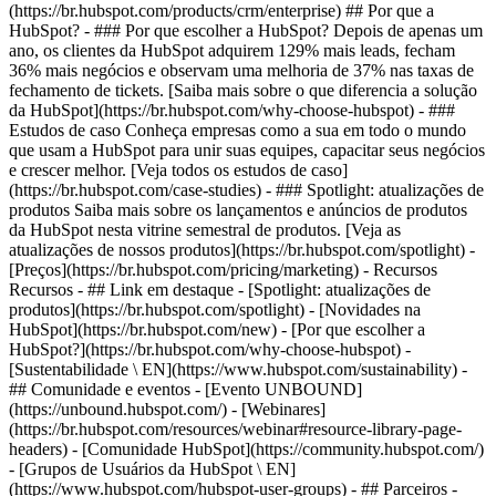
(https://br.hubspot.com/products/crm/enterprise) ## Por que a
HubSpot? - ### Por que escolher a HubSpot? Depois de apenas um
ano, os clientes da HubSpot adquirem 129% mais leads, fecham
36% mais negócios e observam uma melhoria de 37% nas taxas de
fechamento de tickets. [Saiba mais sobre o que diferencia a solução
da HubSpot](https://br.hubspot.com/why-choose-hubspot) - ###
Estudos de caso Conheça empresas como a sua em todo o mundo
que usam a HubSpot para unir suas equipes, capacitar seus negócios
e crescer melhor. [Veja todos os estudos de caso]
(https://br.hubspot.com/case-studies) - ### Spotlight: atualizações de
produtos Saiba mais sobre os lançamentos e anúncios de produtos
da HubSpot nesta vitrine semestral de produtos. [Veja as
atualizações de nossos produtos](https://br.hubspot.com/spotlight) -
[Preços](https://br.hubspot.com/pricing/marketing) - Recursos
Recursos - ## Link em destaque - [Spotlight: atualizações de
produtos](https://br.hubspot.com/spotlight) - [Novidades na
HubSpot](https://br.hubspot.com/new) - [Por que escolher a
HubSpot?](https://br.hubspot.com/why-choose-hubspot) -
[Sustentabilidade \ EN](https://www.hubspot.com/sustainability) -
## Comunidade e eventos - [Evento UNBOUND]
(https://unbound.hubspot.com/) - [Webinares]
(https://br.hubspot.com/resources/webinar#resource-library-page-
headers) - [Comunidade HubSpot](https://community.hubspot.com/)
- [Grupos de Usuários da HubSpot \ EN]
(https://www.hubspot.com/hubspot-user-groups) - ## Parceiros -