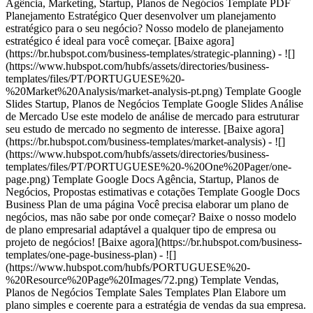
Agência, Marketing, Startup, Planos de Negócios Template PDF
Planejamento Estratégico Quer desenvolver um planejamento
estratégico para o seu negócio? Nosso modelo de planejamento
estratégico é ideal para você começar. [Baixe agora]
(https://br.hubspot.com/business-templates/strategic-planning) - ![]
(https://www.hubspot.com/hubfs/assets/directories/business-
templates/files/PT/PORTUGUESE%20-
%20Market%20Analysis/market-analysis-pt.png) Template Google
Slides Startup, Planos de Negócios Template Google Slides Análise
de Mercado Use este modelo de análise de mercado para estruturar
seu estudo de mercado no segmento de interesse. [Baixe agora]
(https://br.hubspot.com/business-templates/market-analysis) - ![]
(https://www.hubspot.com/hubfs/assets/directories/business-
templates/files/PT/PORTUGUESE%20-%20One%20Pager/one-
page.png) Template Google Docs Agência, Startup, Planos de
Negócios, Propostas estimativas e cotações Template Google Docs
Business Plan de uma página Você precisa elaborar um plano de
negócios, mas não sabe por onde começar? Baixe o nosso modelo
de plano empresarial adaptável a qualquer tipo de empresa ou
projeto de negócios! [Baixe agora](https://br.hubspot.com/business-
templates/one-page-business-plan) - ![]
(https://www.hubspot.com/hubfs/PORTUGUESE%20-
%20Resource%20Page%20Images/72.png) Template Vendas,
Planos de Negócios Template Sales Templates Plan Elabore um
plano simples e coerente para a estratégia de vendas da sua empresa.