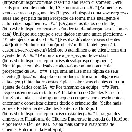
(https://br.hubspot.com/use-case/find-and-reach-customers) Gere
leads por meio de conteúdo, IA e automação. - ### [Aumente as
vendas e receba pagamentos](https://br.hubspot.com/use-case/grow-
sales-and-get-paid-faster) Prospecte de forma mais inteligente e
automatize pagamentos. - ### [Organize os dados do cliente]
(https://br.hubspot.com/use-case/understand-and-organize-customer-
data) Unifique sua equipe e seus dados em uma única plataforma. -
## Inteligência artificial - ### [Resolva dúvidas de seus clientes
24/7](https://br.hubspot.com/products/artificial-intelligence/ai-
customer-service-agent) Melhore o atendimento ao cliente com um
agente de IA - ### [Automatize a prospecção de vendas]
(https://br.hubspot.com/products/sales/ai-prospecting-agent)
Identifique e envolva leads de alto valor com um agente de
prospecção de IA. - ### [Faça uma análise mais rápida de seus
clientes](https://br.hubspot.com/products/artificial-intelligence/ai-
data-agent) Obtenha respostas rápidas sobre seus clientes com um
agente de dados com IA. ## Por tamanho da equipe - ### Para
pequenas empresas e startups A Plataforma de Clientes Starter da
HubSpot ajuda sua startup ou pequena empresa em crescimento a
encontrar e conquistar clientes desde o primeiro dia. [Saiba mais
sobre a Plataforma de Clientes Starter da HubSpot]
(https://br.hubspot.com/products/crm/starter) - ### Para grandes
empresas A Plataforma de Clientes Enterprise integrada da HubSpot
é poderosa e fácil de usar. [Saiba mais sobre a Plataforma de
Clientes Enterprise da HubSpot]