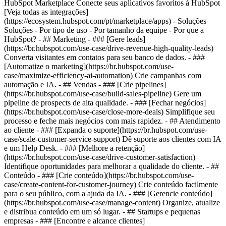
HubSpot Marketplace Conecte seus aplicativos favoritos à HubSpot
[Veja todas as integrações]
(https://ecosystem.hubspot.com/pt/marketplace/apps) - Soluções
Soluções - Por tipo de uso - Por tamanho da equipe - Por que a
HubSpot?
- ## Marketing - ### [Gere leads]
(https://br.hubspot.com/use-case/drive-revenue-high-quality-leads)
Converta visitantes em contatos para seu banco de dados. - ###
[Automatize o marketing](https://br.hubspot.com/use-
case/maximize-efficiency-ai-automation) Crie campanhas com
automação e IA. - ## Vendas - ### [Crie pipelines]
(https://br.hubspot.com/use-case/build-sales-pipeline) Gere um
pipeline de prospects de alta qualidade. - ### [Fechar negócios]
(https://br.hubspot.com/use-case/close-more-deals) Simplifique seu
processo e feche mais negócios com mais rapidez. - ## Atendimento
ao cliente - ### [Expanda o suporte](https://br.hubspot.com/use-
case/scale-customer-service-support) Dê suporte aos clientes com IA
e um Help Desk. - ### [Melhore a retenção]
(https://br.hubspot.com/use-case/drive-customer-satisfaction)
Identifique oportunidades para melhorar a qualidade do cliente. - ##
Conteúdo - ### [Crie conteúdo](https://br.hubspot.com/use-
case/create-content-for-customer-journey) Crie conteúdo facilmente
para o seu público, com a ajuda da IA. - ### [Gerencie conteúdo]
(https://br.hubspot.com/use-case/manage-content) Organize, atualize
e distribua conteúdo em um só lugar. - ## Startups e pequenas
empresas - ### [Encontre e alcance clientes]