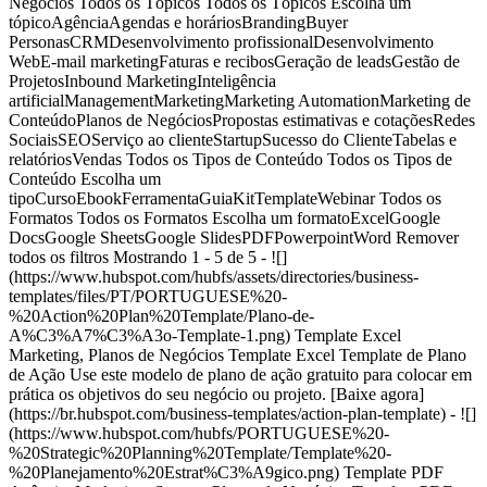
Negócios Todos os Tópicos Todos os Tópicos Escolha um
tópicoAgênciaAgendas e horáriosBrandingBuyer
PersonasCRMDesenvolvimento profissionalDesenvolvimento
WebE-mail marketingFaturas e recibosGeração de leadsGestão de
ProjetosInbound MarketingInteligência
artificialManagementMarketingMarketing AutomationMarketing de
ConteúdoPlanos de NegóciosPropostas estimativas e cotaçõesRedes
SociaisSEOServiço ao clienteStartupSucesso do ClienteTabelas e
relatóriosVendas Todos os Tipos de Conteúdo Todos os Tipos de
Conteúdo Escolha um
tipoCursoEbookFerramentaGuiaKitTemplateWebinar Todos os
Formatos Todos os Formatos Escolha um formatoExcelGoogle
DocsGoogle SheetsGoogle SlidesPDFPowerpointWord Remover
todos os filtros Mostrando 1 - 5 de 5 - ![]
(https://www.hubspot.com/hubfs/assets/directories/business-
templates/files/PT/PORTUGUESE%20-
%20Action%20Plan%20Template/Plano-de-
A%C3%A7%C3%A3o-Template-1.png) Template Excel
Marketing, Planos de Negócios Template Excel Template de Plano
de Ação Use este modelo de plano de ação gratuito para colocar em
prática os objetivos do seu negócio ou projeto. [Baixe agora]
(https://br.hubspot.com/business-templates/action-plan-template) - ![]
(https://www.hubspot.com/hubfs/PORTUGUESE%20-
%20Strategic%20Planning%20Template/Template%20-
%20Planejamento%20Estrat%C3%A9gico.png) Template PDF