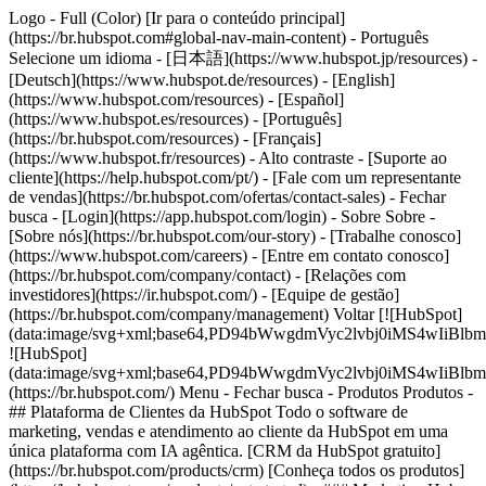
Logo - Full (Color) [Ir para o conteúdo principal]
(https://br.hubspot.com#global-nav-main-content) - Português
Selecione um idioma - [日本語](https://www.hubspot.jp/resources) -
[Deutsch](https://www.hubspot.de/resources) - [English]
(https://www.hubspot.com/resources) - [Español]
(https://www.hubspot.es/resources) - [Português]
(https://br.hubspot.com/resources) - [Français]
(https://www.hubspot.fr/resources) - Alto contraste - [Suporte ao
cliente](https://help.hubspot.com/pt/) - [Fale com um representante
de vendas](https://br.hubspot.com/ofertas/contact-sales)
- Fechar
busca - [Login](https://app.hubspot.com/login) - Sobre Sobre -
[Sobre nós](https://br.hubspot.com/our-story) - [Trabalhe conosco]
(https://www.hubspot.com/careers) - [Entre em contato conosco]
(https://br.hubspot.com/company/contact) - [Relações com
investidores](https://ir.hubspot.com/) - [Equipe de gestão]
(https://br.hubspot.com/company/management) Voltar [![HubSpot]
(data:image/svg+xml;base64,PD94bWwgdmVyc2lvbj0iM
![HubSpot]
(data:image/svg+xml;base64,PD94bWwgdmVyc2lvbj0iM
(https://br.hubspot.com/) Menu - Fechar busca
- Produtos Produtos -
## Plataforma de Clientes da HubSpot Todo o software de
marketing, vendas e atendimento ao cliente da HubSpot em uma
única plataforma com IA agêntica. [CRM da HubSpot gratuito]
(https://br.hubspot.com/products/crm) [Conheça todos os produtos]