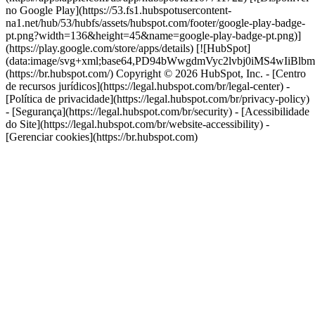
no Google Play](https://53.fs1.hubspotusercontent-
na1.net/hub/53/hubfs/assets/hubspot.com/footer/google-play-badge-
pt.png?width=136&height=45&name=google-play-badge-pt.png)]
(https://play.google.com/store/apps/details) [![HubSpot]
(data:image/svg+xml;base64,PD94bWwgdmVyc2lvbj0i
(https://br.hubspot.com/) Copyright © 2026 HubSpot, Inc. - [Centro
de recursos jurídicos](https://legal.hubspot.com/br/legal-center) -
[Política de privacidade](https://legal.hubspot.com/br/privacy-policy)
- [Segurança](https://legal.hubspot.com/br/security) - [Acessibilidade
do Site](https://legal.hubspot.com/br/website-accessibility) -
[Gerenciar cookies](https://br.hubspot.com)