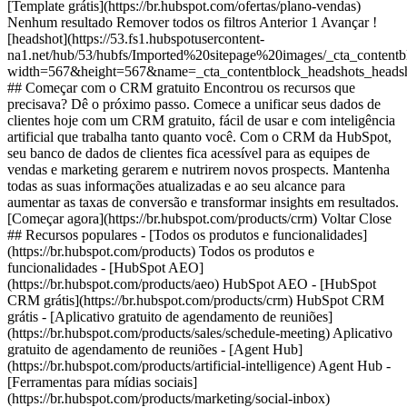
[Template grátis](https://br.hubspot.com/ofertas/plano-vendas)
Nenhum resultado Remover todos os filtros Anterior 1 Avançar !
[headshot](https://53.fs1.hubspotusercontent-
na1.net/hub/53/hubfs/Imported%20sitepage%20images/_cta_content
width=567&height=567&name=_cta_contentblock_headshots_headsh
## Começar com o CRM gratuito Encontrou os recursos que
precisava? Dê o próximo passo. Comece a unificar seus dados de
clientes hoje com um CRM gratuito, fácil de usar e com inteligência
artificial que trabalha tanto quanto você. Com o CRM da HubSpot,
seu banco de dados de clientes fica acessível para as equipes de
vendas e marketing gerarem e nutrirem novos prospects. Mantenha
todas as suas informações atualizadas e ao seu alcance para
aumentar as taxas de conversão e transformar insights em resultados.
[Começar agora](https://br.hubspot.com/products/crm) Voltar Close
## Recursos populares - [Todos os produtos e funcionalidades]
(https://br.hubspot.com/products) Todos os produtos e
funcionalidades - [HubSpot AEO]
(https://br.hubspot.com/products/aeo) HubSpot AEO - [HubSpot
CRM grátis](https://br.hubspot.com/products/crm) HubSpot CRM
grátis - [Aplicativo gratuito de agendamento de reuniões]
(https://br.hubspot.com/products/sales/schedule-meeting) Aplicativo
gratuito de agendamento de reuniões - [Agent Hub]
(https://br.hubspot.com/products/artificial-intelligence) Agent Hub -
[Ferramentas para mídias sociais]
(https://br.hubspot.com/products/marketing/social-inbox)