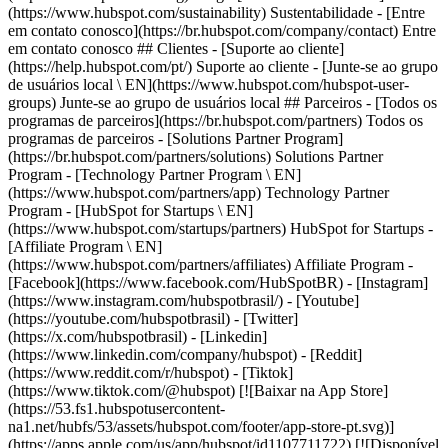
(https://www.hubspot.com/sustainability) Sustentabilidade - [Entre
em contato conosco](https://br.hubspot.com/company/contact) Entre
em contato conosco ## Clientes - [Suporte ao cliente]
(https://help.hubspot.com/pt/) Suporte ao cliente - [Junte-se ao grupo
de usuários local \ EN](https://www.hubspot.com/hubspot-user-
groups) Junte-se ao grupo de usuários local ## Parceiros - [Todos os
programas de parceiros](https://br.hubspot.com/partners) Todos os
programas de parceiros - [Solutions Partner Program]
(https://br.hubspot.com/partners/solutions) Solutions Partner
Program - [Technology Partner Program \ EN]
(https://www.hubspot.com/partners/app) Technology Partner
Program - [HubSpot for Startups \ EN]
(https://www.hubspot.com/startups/partners) HubSpot for Startups -
[Affiliate Program \ EN]
(https://www.hubspot.com/partners/affiliates) Affiliate Program
-
[Facebook](https://www.facebook.com/HubSpotBR) - [Instagram]
(https://www.instagram.com/hubspotbrasil/) - [Youtube]
(https://youtube.com/hubspotbrasil) - [Twitter]
(https://x.com/hubspotbrasil) - [Linkedin]
(https://www.linkedin.com/company/hubspot) - [Reddit]
(https://www.reddit.com/r/hubspot) - [Tiktok]
(https://www.tiktok.com/@hubspot) [![Baixar na App Store]
(https://53.fs1.hubspotusercontent-
na1.net/hubfs/53/assets/hubspot.com/footer/app-store-pt.svg)]
(https://apps.apple.com/us/app/hubspot/id1107711722) [![Disponível