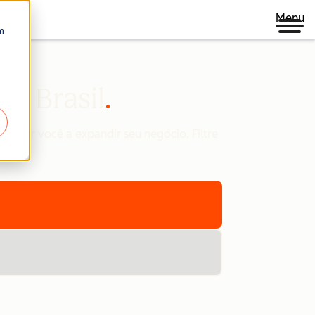
Menu
m
t Brasil
ajudar você a expandir seu negócio. Filtre
sa.