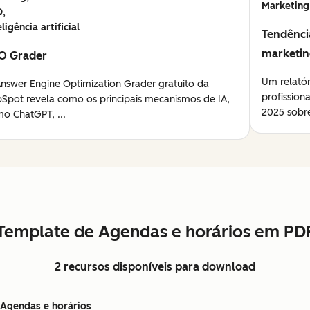
Marketing
O,
eligência artificial
Tendênci
marketi
O Grader
Um relató
nswer Engine Optimization Grader gratuito da
profission
Spot revela como os principais mecanismos de IA,
2025 sobre
o ChatGPT, ...
Template de Agendas e horários em PD
2 recursos disponíveis para download
Agendas e horários