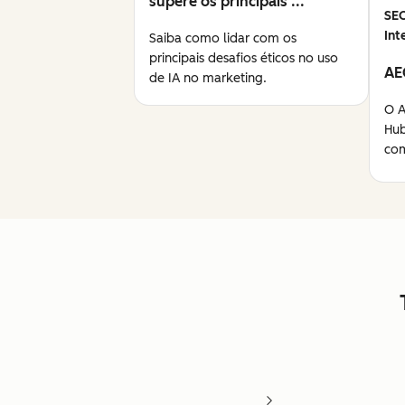
supere os principais ...
SE
Int
Saiba como lidar com os
principais desafios éticos no uso
AE
de IA no marketing.
O A
Hub
com