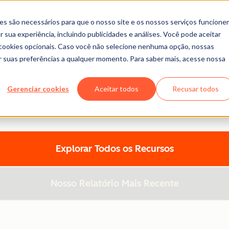
es são necessários para que o nosso site e os nossos serviços funcione
 sua experiência, incluindo publicidades e análises. Você pode aceitar
r cookies opcionais. Caso você não selecione nenhuma opção, nossas
ar suas preferências a qualquer momento. Para saber mais, acesse nossa
ca de Conteúdo da HubSpo
Gerenciar cookies
Aceitar todos
Recusar todos
emplates, relatórios e muito mais - tudo desenvolvido para 
r tópico ou formato para encontrar exatamente o que preci
Explorar Todos os Recursos
Nosso Relatório Mais Recente