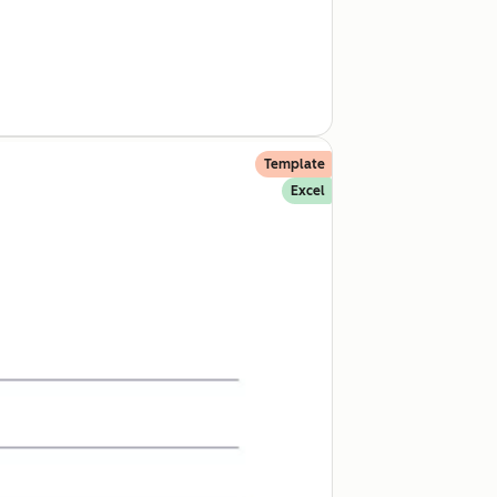
Template
Excel