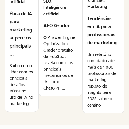
artificial,
SEO,
artificial
Marketing
Inteligência
Ética de IA
artificial
Tendências
para
AEO Grader
em IA para
marketing:
profissionais
supere os
O Answer Engine
de marketing
Optimization
principais
Grader gratuito
...
Um relatório
da HubSpot
com dados de
revela como os
Saiba como
mais de 1.000
principais
lidar com os
profissionais de
mecanismos de
principais
marketing,
IA, como
desafios
repleto de
ChatGPT, ...
éticos no
insights para
uso de IA no
2025 sobre o
marketing.
cenário ...