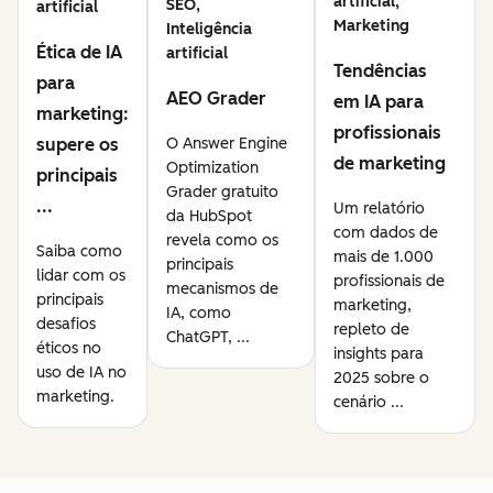
artificial,
SEO,
artificial
Marketing
Inteligência
Ética de IA
artificial
Tendências
para
AEO Grader
em IA para
marketing:
profissionais
supere os
O Answer Engine
de marketing
Optimization
principais
Grader gratuito
...
Um relatório
da HubSpot
com dados de
revela como os
Saiba como
mais de 1.000
principais
lidar com os
profissionais de
mecanismos de
principais
marketing,
IA, como
desafios
repleto de
ChatGPT, ...
éticos no
insights para
uso de IA no
2025 sobre o
marketing.
cenário ...