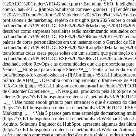
na1.net/hubfs/53/PORTUGUESE%20-%20Marketing%20ROI%20Survey/ROI
descubra como empresas brasileiras estão maximizando resultados com I
na1.net/hubfs/53/PORTUGUESE%20-%20Brand%20Kit%20Generator/gerad
paletas de cores personalizados em um instante com o Gerador de Kit d
na1.net/hubfs/53/PORTUGUESE%20-%20Loop%20Marketing%20Prompt
transformar todas essas peças soltas em um sistema que gera tração e 
na1.net/hubfs/53/PORTUGUESE%20-%20RevOps%20Guide/RevOps.png) \ 
detalhada sobre RevOps e as oportunidades que ela proporciona para ..
Vendas __HubSpot para Google Sheets™__ \ Tenha o poder da HubSpot d
tools/hubspot-for-google-sheets) - [![Abm](https://53.fs1.hubs
prático de ABM__ \ Descubra como implementar o framework de ABM na 
[CX-Guide](https://53.fs1.hubspotusercontent-na1.net/hubfs/53/
de Customer Experience__ \ Neste guia, produzido pela HubSpot e pela
cliente](https://53.fs1.hubspotusercontent-na1.net/hubfs/53/PORTU
...__ \ Use nosso ebook gratuito para entender o que é sucesso do cli
(https://53.fs1.hubspotusercontent-na1.net/hubfs/53/PORTUGUESE%2
Marketing ...__ \ Veja 5 passos para uma estratégia de marketing mult
(https://53.fs1.hubspotusercontent-na1.net/hubfs/53/Webinar-Dados-U
Aquino, Solutions Engineer da HubSpot, apresenta algumas das últ
(https://53.fs1.hubspotusercontent-na1.net/hubfs/53/Webinar-Automat
estão ajudando empresas a tomar decisões mais rápidas, reduzir ret