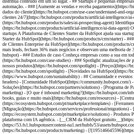
distribua conteúdo em um só lugar. - ## Startups e pequenas empresas
automação. - ### [Aumente as vendas e receba pagamentos](https://br
dados do cliente](https://br.hubspot.com/use-case/understand-and-orga
clientes 24/7](https://br.hubspot.com/products/artificial-intelligenc
(https://br.hubspot.com/products/sales/ai-prospecting-agent) Identifi
(https://br.hubspot.com/products/artificial-intelligence/ai-data-age
startups A Plataforma de Clientes Starter da HubSpot ajuda sua startu
Starter da HubSpot](https://br.hubspot.com/products/crm/starter) - ##
de Clientes Enterprise da HubSpot](https://br.hubspot.com/products
mais leads, fecham 36% mais negócios e observam uma melhoria de 37
hubspot) - ### Estudos de caso Conheça empresas como a sua em todo 
(https://br.hubspot.com/case-studies) - ### Spotlight: atualizações d
nossos produtos](https://br.hubspot.com/spotlight) - [Preços](https://
(https://br.hubspot.com/spotlight) - [Novidades na HubSpot](https://
(https://www.hubspot.com/sustainability) - ## Comunidade e eventos
headers) - [Comunidade HubSpot](https://community.hubspot.com/) -
Soluções](https://br.hubspot.com/partners/solutions) - [Programa de P
marketing) - [O que é inbound marketing?](https://br.hubspot.com/inbo
books, guias e muito mais](https://br.hubspot.com/resources) - [Cent
(https://ecosystem.hubspot.com/pt/marketplace/templates) - [Ferrament
[Migração](https://br.hubspot.com/services/professional/migrations) 
(https://ecosystem.hubspot.com/pt/marketplace/solutions)
- Produtos Produtos - ## Plataforma de Clientes da HubSpot Todo o software de marketing, vendas e atendimento ao cliente da HubSpot em uma única plataforma com IA agêntica. - [__CRM da HubSpot gratuito__](https://br.hubspot.com/products/crm) - [__Conheça todos os produtos__](https://br.hubspot.com/products/get-started) - [![195140668528](https://53.fs1.hubspotusercontent-na1.net/hubfs/53/assets/hubspot.com/global-navigation/2025/marketing-hub.svg) \ __Marketing Hub__ \ Software de automação de marketing](https://br.hubspot.com/products/marketing) - [![195146645596](https://53.fs1.hubspotusercontent-na1.net/hubfs/53/assets/hubspot.com/global-navigation/2025/sales-hub.svg) \ __Sales Hub__ \ Software de vendas](https://br.hubspot.com/pr