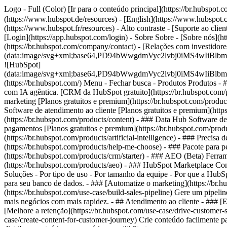
Logo - Full (Color) [Ir para o conteúdo principal](https://br.hubsp
(https://www.hubspot.de/resources) - [English](https://www.hubspot.co
(https://www.hubspot.fr/resources) - Alto contraste - [Suporte ao clie
[Login](https://app.hubspot.com/login) - Sobre Sobre - [Sobre nós](h
(https://br.hubspot.com/company/contact) - [Relações com investidore
(data:image/svg+xml;base64,PD94bWwgdmVyc2lvbj0iM
![HubSpot]
(data:image/svg+xml;base64,PD94bWwgdmVyc2lvbj0iM
(https://br.hubspot.com/) Menu - Fechar busca
- Produtos Produtos - 
com IA agêntica. [CRM da HubSpot gratuito](https://br.hubspot.com/p
marketing [Planos gratuitos e premium](https://br.hubspot.com/produc
Software de atendimento ao cliente [Planos gratuitos e premium](http
(https://br.hubspot.com/products/content) - ### Data Hub Software d
pagamentos [Planos gratuitos e premium](https://br.hubspot.com/produ
(https://br.hubspot.com/products/artificial-intelligence) - ### Preci
(https://br.hubspot.com/products/help-me-choose)
- ### Pacote para p
(https://br.hubspot.com/products/crm/starter) - ### AEO (Beta) Ferra
(https://br.hubspot.com/products/aeo) - ### HubSpot Marketplace Cone
Soluções - Por tipo de uso - Por tamanho da equipe - Por que a Hub
para seu banco de dados. - ### [Automatize o marketing](https://br.
(https://br.hubspot.com/use-case/build-sales-pipeline) Gere um pipeli
mais negócios com mais rapidez. - ## Atendimento ao cliente - ### [E
[Melhore a retenção](https://br.hubspot.com/use-case/drive-customer-s
case/create-content-for-customer-journey) Crie conteúdo facilmente p