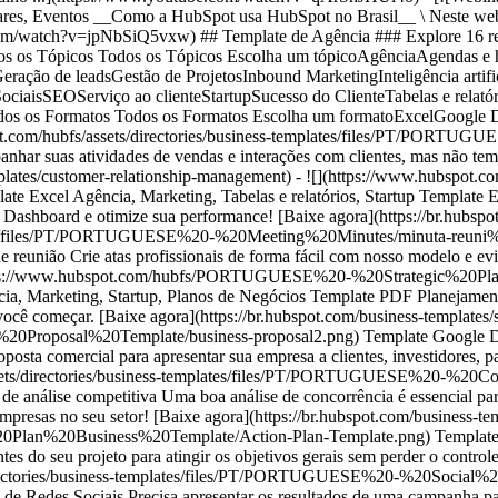
res, Eventos __Como a HubSpot usa HubSpot no Brasil__ \ Neste webi
be.com/watch?v=jpNbSiQ5vxw)
## Template de Agência ### Explore 16 recursos gratuitos - [Início](https://br.hubspot.com/resources) - [Template](https://br.hubspot.com/resources/templates) - Agência Todos os Tópicos Todos os Tópicos Escolha um tópicoAgênciaAgendas e horáriosBrandingBuyer PersonasCRMDesenvolvimento profissionalDesenvolvimento WebE-mail marketingFaturas e recibosGeração de leadsGestão de ProjetosInbound MarketingInteligência artificialManagementMarketingMarketing AutomationMarketing de ConteúdoPlanos de NegóciosPropostas estimativas e cotaçõesRedes SociaisSEOServiço ao clienteStartupSucesso do ClienteTabelas e relatóriosVendas Todos os Tipos de Conteúdo Todos os Tipos de Conteúdo Escolha um tipoCursoEbookFerramentaGuiaKitTemplateWebinar Todos os Formatos Todos os Formatos Escolha um formatoExcelGoogle DocsGoogle SheetsGoogle SlidesPDFPowerpointWord Remover todos os filtros Mostrando 1 - 12 de 16 - ![](https://knowledge.hubspot.com/hubfs/assets/directories/business-templates/files/PT/PORTUGUESE%20-%20Mini%20CRM/Mini-CRM-Tool3.png) Template Excel Agência, CRM, Startup, Vendas Template Excel CRM Precisa acompanhar suas atividades de vendas e interações com clientes, mas não tem acesso a um software de CRM completo? Nossa planilha de CRM foi feita para você! [Baixe agora](https://br.hubspot.com/business-templates/customer-relationship-management) - ![](https://www.hubspot.com/hubfs/PORTUGUESE%20-%20Marketing%20Dashboard/Marketing-Dashboard-PT1.png) Template Excel Agência, Marketing, Tabelas e relatórios, Startup Template Excel Marketing Dashboard Monitore suas campanhas e resultados de marketing com eficiência. Baixe agora o nosso template de Marketing Dashboard e otimize sua performance! [Baixe agora](https://br.hubspot.com/business-templates/marketing-dashboard) - ![](https://www.hubspot.com/hubfs/assets/directories/business-templates/files/PT/PORTUGUESE%20-%20Meeting%20Minutes/minuta-reuni%C3%A3o.png) Template Google Docs Agência, Agendas e horários, Marketing, Serviço ao cliente Template Google Docs Modelo de ata de reunião Crie atas profissionais de forma fácil com nosso modelo e evite que informações valiosas se percam. [Baixe agora](https://br.hubspot.com/business-templates/meeting-minutes) - ![](https://www.hubspot.com/hubfs/PORTUGUESE%20-%20Strategic%20Planning%20Template/Template%20-%20Planejamento%20Estrat%C3%A9gico.png) Template PDF Agência, Marketing, Startup, Planos de Negócios Template PDF Planejamento Estratégico Quer desenvolver um planejamento estratégico para o seu negócio? Nosso modelo de planejamento estratégico é ideal para você começar. [Baixe agora](https://br.hubspot.com/business-templates/strategic-planning) - ![](https://www.hubspot.com/hubfs/PORTUGUESE%20-%20Business%20Proposal%20Template/business-proposal2.png) Template Google Docs Agência, Startup, Propostas estimativas e cotações Template Google Docs Template de Proposta Comercial Use este modelo de proposta comercial para apresentar sua empresa a clientes, investidores, parceiros e muito mais. [Baixe agora](https://br.hubspot.com/business-templates/business-proposal) - ![](https://www.hubspot.com/hubfs/assets/directories/business-templates/files/PT/PORTUGUESE%20-%20Competitive%20Analysis/Competitive%20Analysis.png) Template Excel Agência, Tabelas e relatórios, Startup Template Excel Template de análise competitiva Uma boa análise de concorrência é essencial para definir os rumos da estratégia de qualquer negócio, não é mesmo? Use o nosso modelo para avaliar os pontos fortes e fracos das outras empresas no seu setor! [Baixe agora](https://br.hubspot.com/business-templates/competitive-analysis) - ![](https://www.hubspot.com/hubfs/PORTUGUESE%20-%20Action%20Plan%20Business%20Template/Action-Plan-Template.png) Template Excel Agência, Gestão de Projetos, Marketing, Startup Template Excel Plano de Ação Identifique e priorize as atividades mais importantes do seu projeto para atingir os objetivos gerais sem perder o 