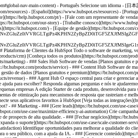
ot.com#global-nav-main-content) - Português Selecione um idioma - [日本
m/resources) - [Español](https://www.hubspot.es/resources) - [Portuguê
nte](https://help.hubspot.com/pt/) - [Fale com um representante de venda
ttps://br.hubspot.com/our-story) - [Trabalhe conosco](https://www.hubs
s](https://ir.hubspot.com/) - [Equipe de gestão](https://br.hubspot.c
S4wIiBlbmNvZGluZz0iVVRGLTgiPz4KPHN2ZyBpZD0iTGF5ZX
S4wIiBlbmNvZGluZz0iVVRGLTgiPz4KPHN2ZyBpZD0iTGF5ZXJ
## Plataforma de Clientes da HubSpot Todo o software de marketing, 
roducts/crm) [Conheça todos os produtos](https://br.hubspot.com/produ
ts/marketing) - ### Sales Hub Software de vendas [Planos gratuitos e 
s://br.hubspot.com/products/service) - ### Content Hub Software de ma
e gestão de dados [Planos gratuitos e premium](https://br.hubspot.com
cts/revenue) - ### Agent Hub O espaço central para criar e gerenciar 
sa de ajuda para escolher? Responda algumas perguntas e nós te ajudaremo
equenas empresas A edição Starter de cada produto, desenvolvida para 
mentas de otimização para mecanismos de resposta que rastreiam e melho
cte seus aplicativos favoritos à HubSpot [Veja todas as integrações](h
Spot?
- ## Marketing - ### [Gere leads](https://br.hubspot.com/use-case/
hubspot.com/use-case/maximize-efficiency-ai-automation) Crie campanha
ne de prospects de alta qualidade. - ### [Fechar negócios](https://br.hu
xpanda o suporte](https://br.hubspot.com/use-case/scale-customer-serv
atisfaction) Identifique oportunidades para melhorar a qualidade do cli
ara o seu público, com a ajuda da IA. - ### [Gerencie conteúdo](https: