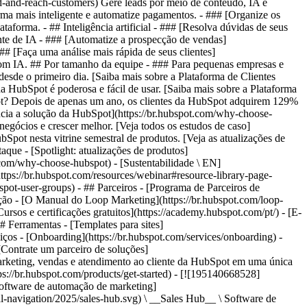
ind-and-reach-customers) Gere leads por meio de conteúdo, IA e
rma mais inteligente e automatize pagamentos. - ### [Organize os
aforma. - ## Inteligência artificial - ### [Resolva dúvidas de seus
gente de IA - ### [Automatize a prospecção de vendas]
## [Faça uma análise mais rápida de seus clientes]
s com IA. ## Por tamanho da equipe - ### Para pequenas empresas e
desde o primeiro dia. [Saiba mais sobre a Plataforma de Clientes
da HubSpot é poderosa e fácil de usar. [Saiba mais sobre a Plataforma
pot? Depois de apenas um ano, os clientes da HubSpot adquirem 129%
ncia a solução da HubSpot](https://br.hubspot.com/why-choose-
gócios e crescer melhor. [Veja todos os estudos de caso]
bSpot nesta vitrine semestral de produtos. [Veja as atualizações de
aque - [Spotlight: atualizações de produtos]
t.com/why-choose-hubspot) - [Sustentabilidade \ EN]
ps://br.hubspot.com/resources/webinar#resource-library-page-
t-user-groups) - ## Parceiros - [Programa de Parceiros de
ucação - [O Manual do Loop Marketing](https://br.hubspot.com/loop-
rsos e certificações gratuitos](https://academy.hubspot.com/pt/) - [E-
 Ferramentas - [Templates para sites]
iços - [Onboarding](https://br.hubspot.com/services/onboarding) -
[Contrate um parceiro de soluções]
m crescimento a encontrar e conquistar clientes desde o primeiro dia. [Saiba mais sobre a Plataforma de Clientes Starter da HubSpot](https://br.hubspot.com/products/crm/starter) - ![195309752642](https://53.fs1.hubspotusercontent-na1.net/hub/53/hubfs/assets/hubspot.com/global-navigation/2025/Enterprise.webp?width=1035&height=450&name=Enterprise.webp) ### Para grandes empresas A Plataforma de Clientes Enterprise integrada da HubSpot é poderosa e fácil de usar. [Saiba mais sobre a Plataforma de Clientes Enterprise da HubSpot](https://br.hubspot.com/products/crm/enterprise) - Por que a HubSpot? - ## Por que a HubSpot? - ![195309752643](https://53.fs1.hubspotusercontent-na1.net/hub/53/hubfs/assets/hubspot.com/global-navigation/2025/Why%20Choose%20HubSpot.webp?width=1035&height=450&name=Why%20Choose%20HubSpot.webp) ### Por que escolher a HubSpot? Depois de apenas um ano, os clientes da HubSpot adquirem 129% mais leads, fecham 36% mais negócios e observam uma melhoria de 37% nas taxas de fechamento de tickets. [Saiba mais sobre o que diferencia a solução da HubSpot](https://br.hubspot.com/why-choose-hubspot) - ![195303448595](https://53.fs1.hubspotusercontent-na1.net/hub/53/hubfs/assets/hubspot.com/global-navigation/2025/Case%20Studies.webp?width=1035&height=450&name=Case%20Studies.webp) ### Estudos de caso Conheça empresas como a sua em todo o mundo que usam a HubSpot para unir suas equipes, capacitar seus negócios e crescer melhor. [Veja todos os estudos de caso](https://br.hubspot.com/case-studies) - ![191228329371](https://53.fs1.hubspotusercontent-na1.net/hub/53/hubfs/spotlight_resized_518x225.png?width=518&height=225&name=spotlight_resized_518x225.png) ### Spotlight: atualizações de produtos Saiba mais sobre os lançamentos e anúncios de produtos da HubSpot nesta vitrine semestral de produtos. [Veja as atualizações de nossos produtos](https://br.hubspot.com/spotlight) - [Preços](https://br.hubspot.com/pricing/marketing) - Recursos Recursos - ## Link em destaque - [Spotlight: atualizações de produtos](https://br.hubspot.com/spotlight) - [Novidades na HubSpot](https://br.hubspot.com/new) - [Por que escolher a HubSpot?](https://br.hubspot.com/why-choose-hubspot) - [Sustentabilidade \ EN](https://www.hubspot.com/sustainability) - ## Comunidade e eventos - [Evento UNBOUND](https://unbound.hubspot.com/) - [Webinares](https://br.hubspot.com/resources/webinar#resource-library-page-headers) - [Comunidade HubSpot](https://community.hubspot.com/) - [Grupos de Usuários da HubSpot \ EN](https://www.hubspot.com/hubspot-user-groups) - ## Parceiros - [Programa de Parceiros de Soluções](https://br.hubspot.com/partners/solutions) - [Programa de Parceiros Afiliados](https://br.hubspot.com/partners/affiliates) - ## Educação - [O Manual do Loop Marketing](https://br.hubspot.com/loop-marketing) - [O que é inbound marketing?](https://br.hubspot.com/inbound-marketing) - [Blogs da HubSpot](https://br.hubspot.com/blog) - [Cursos e certificações gratuitos](https://academy.hubspot.com/pt/) - [E-books, guias e muito mais](https://br.hubspot.com/resources) - [Central de Conhecimento da HubSpot](https://knowledge.hubspot.com/pt) - ## Ferramentas - [Templates para sites](https://ecosystem.hubspot.com/pt/marketplace/templates) - [Ferramentas para desenvolvedores](https://br.developers.hubspot.com/) - ## Serviços - [Onboarding](https://br.hubspot.com/services/onboarding) - [Migração](https://br.hubspot.com/services/professional/migrations) - [Suporte Premium](https://br.hubspot.com/services/premium-support) - [Contrate um parceiro de soluções](https://ecosystem.hubspot.com/pt/marketplace/solutions) - Sobre Sobre - [Sobre nós](https://br.hubspot.com/our-story) - [Trabalhe conosco](https://www.hubspot.com/careers) - [Entre em contato conosco](https://br.hubspot.com/company/contact) - [Relações com investidores](https://ir.hubspot.com/) - [Equipe de gestão](https://br.hubspot.com/company/management) [Use a HubSpot gratuitamente](https://br.hubspot.com/products/get-started) [Login](https://app.hubspot.com/login) - Português Selecion