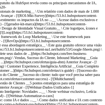
 Avançar - [![ROI-Mkt-Survey](https://53.fs1.hubspotusercontent-
ento: os impactos da IA no ...__ \ Acesse dados exclusivos e
 - [![gerador-kit-marca](https://53.fs1.hubspotusercontent-
gn de Identidade Visual Gratuito__ \ Crie logotipos, ícones e
[![Loop](https://53.fs1.hubspotusercontent-
amework do Loop Marketing__ \ Use este framework para
 - [![RevOps](https://53.fs1.hubspotusercontent-
a abordagem estratégica__ \ Este guia gratuito oferece uma visão
tps://53.fs1.hubspotusercontent-na1.net/hubfs/53/Google-Sheets.png) \
 seus dados de ...](https://br.hubspot.com/free-business-
.png) \ Vendas, Sucesso do Cliente, Inbound Marketing __Guia
..](https://br.hubspot.com/ofertas/guia-abm)
Anterior Avançar - [!
Customer Experience, Inteligência Artificial __Guia Completo
mer ...](https://br.hubspot.com/ofertas/cx-guide) - [![sucesso-do-
o Cliente __Sucesso do cliente: tudo que você precisa saber para
ot.com/ofertas/customer-success) - [![Multichannel]
o de Clientes __5 pontos estratégicos para uma estratégia de
nterior Avançar - [![Webinar-Dados-Unificados-1]
 Inteligente: Novidades ...__ \ Neste webinar exclusivo, Letícia
) - [![Webinar-Automatizar-o-caos]
ve: como IA e dados ...__ \ Como dados unificados e IA com contexto
r-como-a-hubspot-usa-hubspot](https://53.fs1.hubspotusercontent-