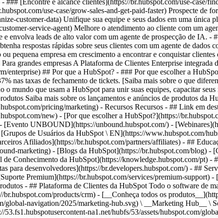
 - ### [Encontre e alcance clientes](https://br.hubspot.com/use-case/f
.hubspot.com/use-case/grow-sales-and-get-paid-faster) Prospecte de fo
nize-customer-data) Unifique sua equipe e seus dados em uma única plat
e/ai-customer-service-agent) Melhore o atendimento ao cliente com um a
que e envolva leads de alto valor com um agente de prospecção de IA. - #
nt) Obtenha respostas rápidas sobre seus clientes com um agente de dado
p ou pequena empresa em crescimento a encontrar e conquistar clientes 
# Para grandes empresas A Plataforma de Clientes Enterprise integrada 
/crm/enterprise) ## Por que a HubSpot? - ### Por que escolher a HubS
% nas taxas de fechamento de tickets. [Saiba mais sobre o que difere
o mundo que usam a HubSpot para unir suas equipes, capacitar seus ne
e produtos Saiba mais sobre os lançamentos e anúncios de produtos da Hu
br.hubspot.com/pricing/marketing) - Recursos Recursos - ## Link em dest
br.hubspot.com/new) - [Por que escolher a HubSpot?](https://br.hubspo
 - [Evento UNBOUND](https://unbound.hubspot.com/) - [Webinares](htt
 [Grupos de Usuários da HubSpot \ EN](https://www.hubspot.com/hubspo
arceiros Afiliados](https://br.hubspot.com/partners/affiliates) - ## Ed
und-marketing) - [Blogs da HubSpot](https://br.hubspot.com/blog) - [Cu
ral de Conhecimento da HubSpot](https://knowledge.hubspot.com/pt) - ##
as para desenvolvedores](https://br.developers.hubspot.com/) - ## Serv
- [Suporte Premium](https://br.hubspot.com/services/premium-support) - 
oducts/sales) - [![195140668527](https://53.fs1.hubspotusercontent-na1.net/hubfs/53/assets/hubspot.com/global-navigation/2025/service-hub.svg) \ __Service Hub__ \ Software de atendimento ao cliente](https://br.hubspot.com/products/service) - [![195140649745](https://53.fs1.hubspotusercontent-na1.net/hubfs/53/assets/hubspot.com/global-navigation/2025/content-hub.svg) \ __Content Hub__ \ Software de marketing de conteúdo](https://br.hubspot.com/products/content) - [![195289608884](https://53.fs1.hubspotusercontent-na1.net/hubfs/53/assets/hubspot.com/global-navigation/2025/data-hub.svg) \ __Data Hub__ \ Software de gestão de dados](https://br.hubspot.com/products/data) - [![195140609672](https://53.fs1.hubspotusercontent-na1.net/hubfs/53/assets/hubspot.com/global-navigation/2025/commerce-hub.svg) \ __Revenue Hub__ \ Software de CPQ, faturamento e pagamentos](https://br.hubspot.com/products/revenue) - [![ProductIcons_AgentHub_Icon_Orange](https://53.fs1.hubspotusercontent-na1.net/hubfs/53/assets/webteam-cms-portal/images/breeze/ProductIcons_AgentHub_Icon_Orange.svg) \ __Agent Hub__ \ O espaço central para criar e gerenciar agentes de IA em toda a plataforma](https://br.hubspot.com/products/artificial-intelligence) - [![188619147390](https://53.fs1.hubspotusercontent-na1.net/hubfs/53/assets/hubspot.com/global-navigation/help-me-choose-tool.svg) \ __Precisa de ajuda para escolher?__ \ Responda algumas perguntas e nós te ajudaremos a achar os produtos ideais para o seu negócio.](https://br.hubspot.com/products/help-me-choose) - [![195140649746](https://53.fs1.hubspotusercontent-na1.net/hubfs/53/assets/hubspot.com/global-navigation/2025/small-business.svg) \ __Pacote para pequenas empresas__ \ A edição Starter de cada produto, desenvolvida para startups e pequenas empresas](https://br.hubspot.com/products/crm/starter) - [![210646671655](https://53.fs1.hubspotusercontent-na1.net/hubfs/53/assets/hubspot.com/global-navigation/2025/aeo.svg) \ __AEO (Beta)__ \ Ferramentas de otimização para mecanismos de resposta que rastreiam e melhoram a visibilidade da sua marca nos resultados de IA.](https://br.hubspot.com/products/aeo) - [![195140649747](https://53.fs1.hubspotusercontent-na1.net/hubfs/53/assets/hubspot.com/global-navigation/2025/app-marketplace.svg) \ __HubSpot Marketplace__ \ Conecte seus aplicativos favoritos à HubSpot](https://ecosystem.hubspot.com/pt/marketplace/apps) - Soluções Soluções - Por tipo de uso - ## Marketing - [Gere leads](https://br.hubspot.com/use-case/drive-revenue-high-quality-leads) - [Automatize o marketing](https://br.hubspot.com/use-case/maximize-efficiency-ai-automation) - ## Vendas - [Crie pipelines](https://br.hubspot.com/use-case/build-sales-pipeline) - [Fechar negócios](https://br.hubspot.com/use-case/close-more-deals) - ## Atendimento ao cliente - [Expanda o suporte](https://br.hubspot.com/use-case/scale-customer-service-support) - [Melhore a retenção](https://br.hubspot.com/use-case/drive-customer-satisfaction) - ## Conteúdo - [Crie conteúdo](https://br.hubspot.com/use-case/create-content-for-customer-journey) - [Gerencie conteúdo](https://br.hubspot.com/use-case/manage-content) - ## Startups e pequenas empresas - [Encontre e alcance clientes](https://br.hubspot.com/use-case/find-and-reach-customers) - [Aumente as vendas e receba pagamentos](https://br.hubspot.com/use-case/grow-sales-and-get-paid-faster) - [Organize os dados do cliente](https://br.hubspot.com/use-case/understand-and-organize-customer-data) - ## Inteligência artificial - [Resolva dúvidas de seus clientes 24/7](https://br.hubspot.com/products/artificial-intelligence/ai-customer-service-agent) - [Automatize a prospecção de vendas](https://br.hubspot.com/products/sales/ai-prospecting-agent) - [Faça uma análise mais rápida de seus clientes](https://br.hubspot.com/products/artificial-intelligence/ai-data-agent) - Por tamanho da equipe - ## Por tamanho da equipe - ![195309752641](https://53.fs1.hubspotusercontent-na1.net/hub/53/hubfs/assets/hubspot.com/global-navigation/2025/Small%20Businesses%20%26%20Start%20ups.webp?width=1035&height=450&name=Small%20Businesses%20%26%20Start%20ups.webp) ### Para pequenas empresas e startups A Plataforma de Clientes Starter da HubSpot ajuda sua startup ou pequena empresa e