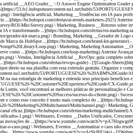
Anterior
-Mkt-Survey.png) \ Marketing, Business __Retorno sobre investim
A e transformando ...](https://br.hubspot.com/ofertas/roi-marketing-ia)
or-kit-marca.png) \ Branding, Marketing __Gerador de Logo e Desi
e Marca da HubSpot ...](https://br.hubspot.com/brand-kit-generator) - 
%20Library/Loop.png) \ Marketing, Marketing Automation __O fr
serve como ...](https://br.hubspot.com/loop-marketing)
Anterior Avançar
Vendas, Inteligência Artificial __RevOps: guia completo sobre ess
.](https://br.hubspot.com/ofertas/revops-guide) - [![Google-Sheets](ht
ireto na sua planilha com essa extensão gratuita. Organize e complete
potusercontent-na1.net/hubfs/53/PORTUGUESE%20-%20ABM%20Guide/Abm
sua estratégia de marketing e entenda seus principais benefícios e .
PORTUGUESE%20-%20Customer%20Experience%20Guide/CX-Guide.png) \ 
 Lumis, você encontrará as melhores práticas de personalização e Custo
GUESE%20-%20Customer%20Success/sucesso-do-cliente.png) \ Sucesso d
ente e como esse conceito é muito mais complexo do ...](https://br.hubsp
0-%20Marketing%20Multichannel/Multichannel.png) \ Marketing, Gestã
icanal eficaz.](https://br.hubspot.com/ofertas/marketing-multichannel)
A
nificados-1.png) \ Webinares, Eventos __Dados Unificados, Crescimento
imas inovações de ...](https://www.youtube.com/watch?v=pA7Hzgwgs9M
izar-o-caos.png) \ Webinares, Eventos __Automatizar o caos não resol
rabalho ...](https://www.youtube.com/watch?v=qArShJHUi4o) - [![Webina