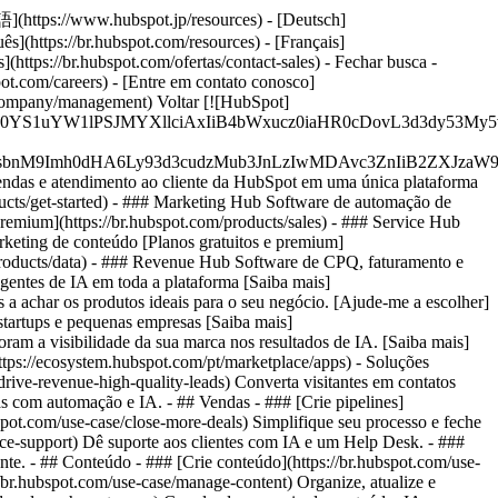
語](https://www.hubspot.jp/resources) - [Deutsch]
s](https://br.hubspot.com/resources) - [Français]
s](https://br.hubspot.com/ofertas/contact-sales)
- Fechar busca -
pot.com/careers) - [Entre em contato conosco]
om/company/management) Voltar [![HubSpot]
JfMSIgZGF0YS1uYW1lPSJMYXllciAxIiB4bWxucz0iaHR0cDo
fMSIgeG1sbnM9Imh0dHA6Ly93d3cudzMub3JnLzIwMDAvc3Zn
vendas e atendimento ao cliente da HubSpot em uma única plataforma
cts/get-started)
- ### Marketing Hub Software de automação de
premium](https://br.hubspot.com/products/sales) - ### Service Hub
rketing de conteúdo [Planos gratuitos e premium]
/products/data) - ### Revenue Hub Software de CPQ, faturamento e
agentes de IA em toda a plataforma [Saiba mais]
s a achar os produtos ideais para o seu negócio. [Ajude-me a escolher]
startups e pequenas empresas [Saiba mais]
ram a visibilidade da sua marca nos resultados de IA. [Saiba mais]
ttps://ecosystem.hubspot.com/pt/marketplace/apps) - Soluções
drive-revenue-high-quality-leads) Converta visitantes em contatos
s com automação e IA. - ## Vendas - ### [Crie pipelines]
bspot.com/use-case/close-more-deals) Simplifique seu processo e feche
ice-support) Dê suporte aos clientes com IA e um Help Desk. - ###
ente. - ## Conteúdo - ### [Crie conteúdo](https://br.hubspot.com/use-
//br.hubspot.com/use-case/manage-content) Organize, atualize e