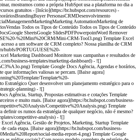
nar, mostramos como a própria HubSpot usa a plataforma no dia a
controle de cada etapa. [Baixe agora](https://br.hubspot.com/business-templates/action-plan) - ![](https://www.hubspot.com/hubfs/assets/directories/business-templates/files/PT/PORTUGUESE%20-%20Social%20Media%20Report/social-media-report-4.png) Template Google Slides Agência, Tabelas e relatórios Template Google Slides Relatório de Redes Sociais Precisa apresentar os resultados de uma campanha para as mídias sociais? Com nosso modelo completo de relatório de desempenho em redes sociais, você compartilha os dados de forma clara e eficiente! [Baixe agora](https://br.hubspot.com/business-templates/social-media-report) - ![](https://www.hubspot.com/hubfs/assets/directories/business-templates/files/PT/PORTUGUESE%20-%20Media%20Kit/media-kit-3.png) Template Google Slides Agência, Branding, Marketing, Startup Template Google Slides Kit de Mídia Acabaram as longas horas de trabalho para montar um material de divulgação. Ganhe tempo como nosso modelo de kit de publicidade! [Baixe agora](https://br.hubspot.com/business-templates/media-kit) - ![](https://www.hubspot.com/hubfs/assets/directories/business-templates/files/PT/PORTUGUESE%20-%20One%20Pager/one-page.png) Template Google Docs Agência, Startup, Planos de Negócios, Propostas estimativas e cotações Template Google Docs Business Plan de uma página Você precisa elaborar um plano de negócios, mas não sabe por onde começar? Baixe o nosso modelo de plano empresarial adaptável a qualquer tipo de empresa ou projeto de negócios! [Baixe agora](https://br.hubspot.com/business-templates/one-page-business-plan) - ![](https://knowledge.hubspot.com/hubfs/assets/directories/business-templates/files/PT/PORTUGUESE%20-%20Style%20Guide/Manual-de-Marca-1.png) Template Google Slides Agência, Branding, Marketing, Marketing de Conteúdo Template Google Slides Manual de Marca Registre e divulgue as diretrizes de marca e estilo da sua empresa com este modelo de manual de marca. [Baixe agora](https://br.hubspot.com/business-templates/style-guide) - ![](https://www.hubspot.com/hubfs/assets/directories/business-templates/files/PT/PORTUGUESE%20-%20Price%20Quote/cota%C3%A7%C3%A3o.png) Template Google Docs Agência, Vendas, Propostas estimativas e cotações Template Google Docs Modelo de cotação Envie cotações para seus leads com este modelo de alta qualidade. [Baixe agora](https://br.hubspot.com/business-templates/price-quote) Nenhum resultado Remover todos os filtros Anterior 12 Avançar ![headshot](https://53.fs1.hubspotusercontent-na1.net/hub/53/hubfs/Imported%20sitepage%20images/_cta_contentblock_headshots_headshot_4.png?width=567&height=567&name=_cta_contentblock_headshots_headshot_4.png) ## Começar com o CRM gratuito Encontrou os recursos que precisava? Dê o próximo passo. Comece a unificar seus dados de clientes hoje com um CRM gratuito, fácil de usar e com inteligência artificial que trabalha tanto quanto você. Com o CRM da HubSpot, seu banco de dados de clientes fica acessível para as equipes de vendas e marketing gerarem e nutrirem novos prospects. Mantenha todas as suas informações atualizadas e ao seu alcance para aumentar as taxas de conversão e transformar insights em resultados. [Começar agora](https://br.hubspot.com/products/crm) Voltar Close ## Recursos populares - [Todos os produtos e funcionalidades](https://br.hubspot.com/products) Todos os produtos e funcionalidades - [HubSpot AEO](https://br.hubspot.com/products/aeo) HubSpot AEO - [HubSpot CRM grátis](https://br.hubspot.com/products/crm) HubSpot CRM grátis - [Aplicativo gratuito de agendamento de reuniões](https://br.hubspot.com/products/sales/schedule-meeting) Aplicativo gratuito de agendamento de reuniões - [Agent Hub](https://br.hubspot.com/products/artificial-intelligence) Agent Hub - [Ferramentas para mídias sociais](https://br.hubspot.com/products/marketing/social-inbox) Ferramentas para mídias sociais - [Software de rastreamento de e-mail](https://br.hubspot.com/products/sales/email-tracking) Software de rastreamento de e-mail - [Automação de e-mails de vendas](https://br.hubspot.com/products/sales/sales-automation) Automação de e-mails de vendas - [Software de anúncios](https://br.hubspot.com/products/marketing/ads) Software de anúncios - [Software de e-mail marketing](https://br.hubspot.com/products/marketing/email) Software de e-mail marketing - [Software de gestão de leads](https://br.hubspot.com/products/crm/lead-management) Software de gestão de leads - [Ferramentas de gestão de pipeline](https://br.hubspot.com/products/crm/pipeline-management) Ferramentas de gestão de pipeline - [Criador de sites gratuito](https://br.hubspot.com/products/cms/drag-and-drop-website-builder) Criador de sites gratuito - [Modelos de e-mails de vendas](https://br.hubspot.com/products/sales/email-templates-sales) Modelos de e-mails de vendas - [Software de Help Desk](https://br.hubspot.com/products/service/help-desk) Software de Help Desk - [Criador de formulários on-line gratuito](https://br.hubspot.com/products/marketing/forms) Criador de formulários on-line gratuito - [Criador de chatbot gratuito](https://br.hubspot.com/products/crm/chatbot-builder) Criador de chatbot gratuito - [Software de bate-papo ao vivo gratuito](https://br.hubspot.com/products/crm/live-chat) Software de bate-papo ao vivo gratuito - [Análise de marketing](https://br.hubspot.com/products/marketing/analytics) Análise de marketing - [Criador de landing pages gratuito](https://br.hubspot.com/products/marketing/landing-pages) Criador de landing pages gratuito - [Hospedagem de sites gratuita](https://br.hubspot.com/products/cms/web-hosting) Hospedagem de sites gr