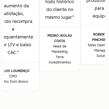
produtivi
todo histórico
o aumento da
para a
do cliente no
satisfação,
equipe.
mesmo lugar.
rando recompra
e
ROBERTO
PEDRO JEOLAS
nsequentemente
PINCHERL
COSTA
ior LTV e baixo
Sales Operat
Head de
Manager
Marketing
CAC.
Soluti
Terra
Investimentos
ARLOS LOURENÇO
CMO
entro Dom Bosco