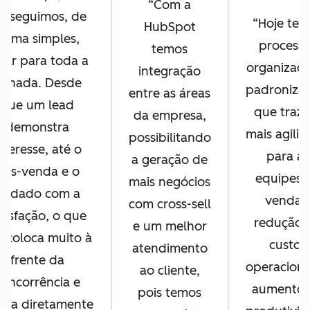
Com a
onseguimos, de
Hoje tem
HubSpot
forma simples,
process
temos
har para toda a
organizado
integração
ornada. Desde
padroniza
entre as áreas
que um lead
que traz
da empresa,
demonstra
mais agili
possibilitando
nteresse, até o
para as
a geração de
pós-venda e o
equipes 
mais negócios
cuidado com a
vendas
com cross-sell
tisfação, o que
redução 
e um melhor
s coloca muito à
custos
atendimento
frente da
operaciona
ao cliente,
concorrência e
aumento 
pois temos
ilia diretamente