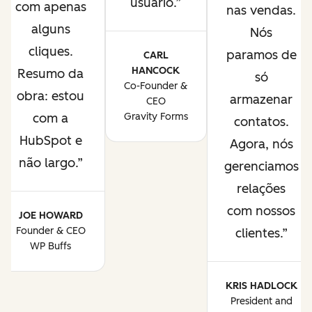
usuário.
com apenas
nas vendas.
alguns
Nós
cliques.
paramos de
CARL
HANCOCK
Resumo da
só
Co-Founder &
obra: estou
armazenar
CEO
com a
Gravity Forms
contatos.
HubSpot e
Agora, nós
não largo.
gerenciamos
relações
com nossos
JOE HOWARD
Founder & CEO
clientes.
WP Buffs
KRIS HADLOCK
President and