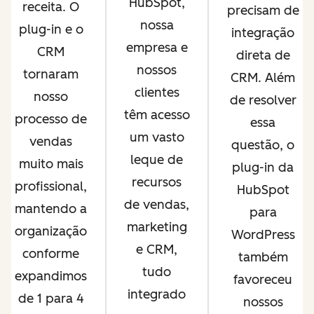
HubSpot,
receita. O
precisam de
nossa
plug-in e o
integração
empresa e
CRM
direta de
nossos
tornaram
CRM. Além
clientes
nosso
de resolver
têm acesso
processo de
essa
um vasto
vendas
questão, o
leque de
muito mais
plug-in da
recursos
profissional,
HubSpot
de vendas,
mantendo a
para
marketing
organização
WordPress
e CRM,
conforme
também
tudo
expandimos
favoreceu
integrado
de 1 para 4
nossos