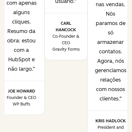
usuário.
com apenas
nas vendas.
alguns
Nós
cliques.
paramos de
CARL
HANCOCK
Resumo da
só
Co-Founder &
obra: estou
armazenar
CEO
com a
Gravity Forms
contatos.
HubSpot e
Agora, nós
não largo.
gerenciamos
relações
com nossos
JOE HOWARD
Founder & CEO
clientes.
WP Buffs
KRIS HADLOCK
President and