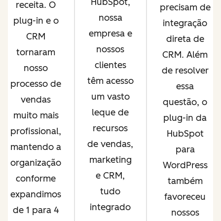
HubSpot,
receita. O
precisam de
nossa
plug-in e o
integração
empresa e
CRM
direta de
nossos
tornaram
CRM. Além
clientes
nosso
de resolver
têm acesso
processo de
essa
um vasto
vendas
questão, o
leque de
muito mais
plug-in da
recursos
profissional,
HubSpot
de vendas,
mantendo a
para
marketing
organização
WordPress
e CRM,
conforme
também
tudo
expandimos
favoreceu
integrado
de 1 para 4
nossos