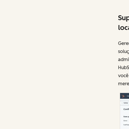
Sup
loc
Gere
soluç
admi
HubS
você 
mere