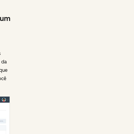
 um
s
 da
 que
ocê