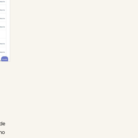
 de
lho