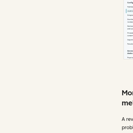
Mon
mel
A rev
prob