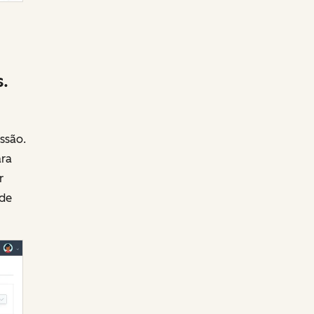
.
ssão.
ara
r
 de