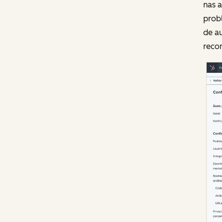
nas a
prob
de a
reco