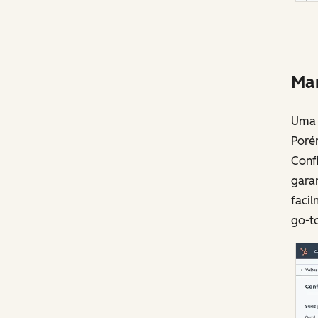
Man
Uma f
Poré
Conf
garan
facil
go-t