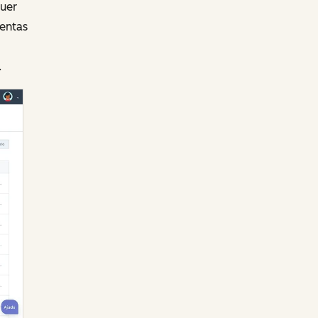
quer
entas
.