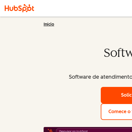
Início
Softw
Software de atendimento 
Soli
Comece o t