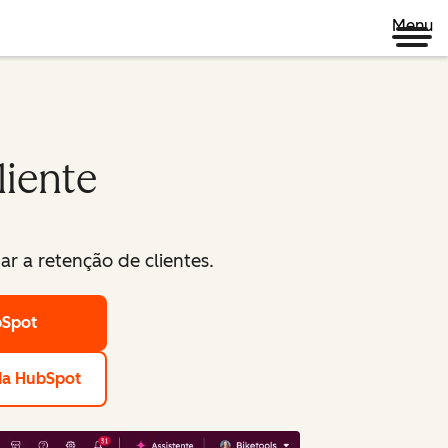
Menu
liente
r a retenção de clientes.
bSpot
da HubSpot