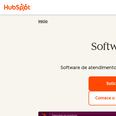
Início
Softw
Software de atendimento 
Soli
Comece o t