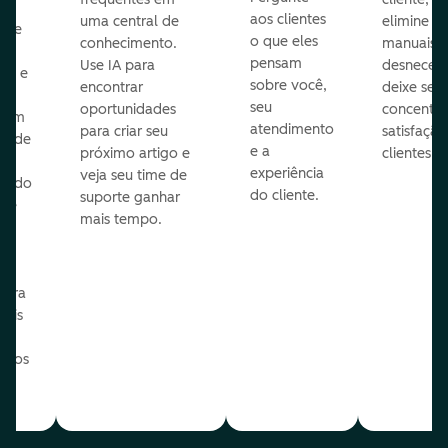
aos clientes
uma central de
elimine p
ize
o que eles
conhecimento.
manuais
pensam
Use IA para
desnecess
vos e
sobre você,
encontrar
deixe seu 
seu
oportunidades
concentra
 com
atendimento
para criar seu
satisfação
te de
e a
próximo artigo e
clientes.
experiência
veja seu time de
zindo
do cliente.
suporte ganhar
 de
mais tempo.
o
e
ua
para
mais
o os