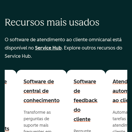
Recursos mais usados
O software de atendimento ao cliente omnicanal está
disponível no
Service Hub
. Explore outros recursos do
Service Hub.
are
Software de
Software
Atendi
to
central de
de
automa
lp
conhecimento
feedback
ao clien
e
do
Transforme as
Automatiz
ão
cliente
perguntas de
tarefas de
suporte mais
atendime
kets
Pergunte
frequentes em
cliente,