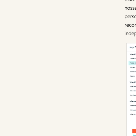
nossa
pers
reco
inde