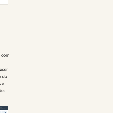
m com
recer
e do
 e
des