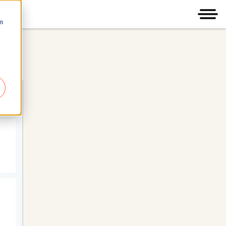
Men
m