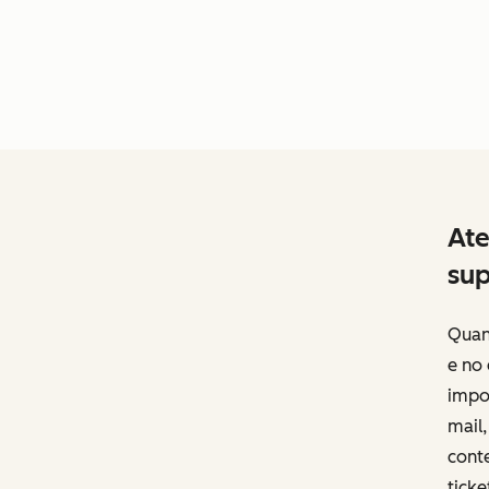
Ate
sup
Quan
e no
impor
mail
conte
tick