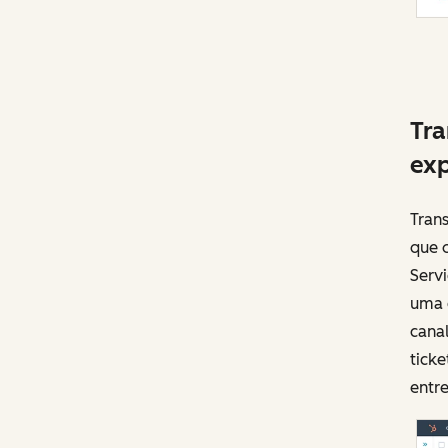
Tra
exp
Tran
que o
Servi
uma 
cana
ticke
entr