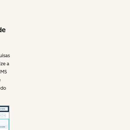
de
uisas
ize a
CMS
e
 do