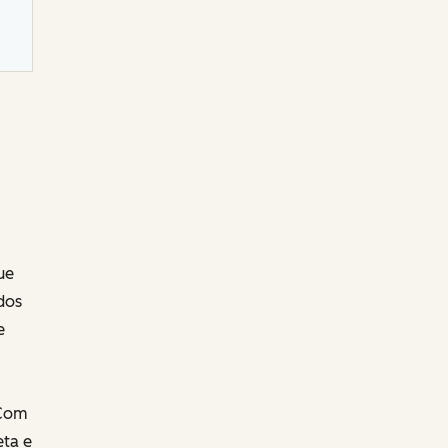
ue
dos
e
 Com
eta e