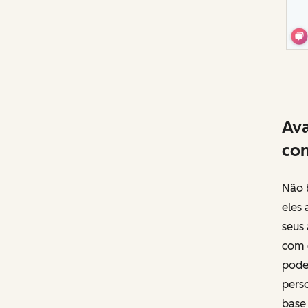
Ava
co
Não b
eles 
seus
com o
pode 
pers
base