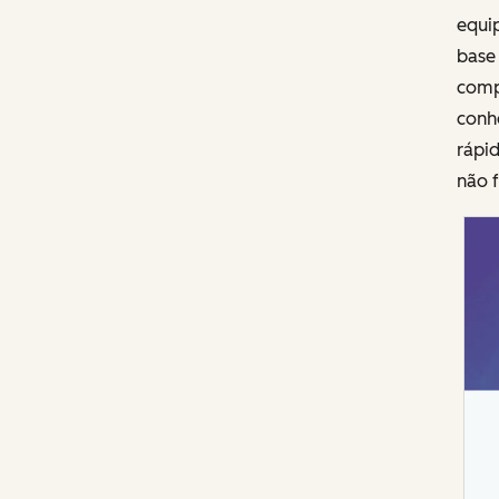
equi
base 
comp
conh
rápi
não f