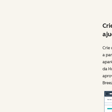
Cri
aju
Crie
a par
apar
da H
apro
Breez