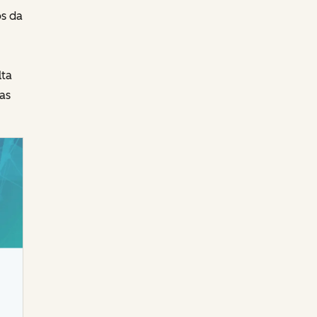
os da
ta
as