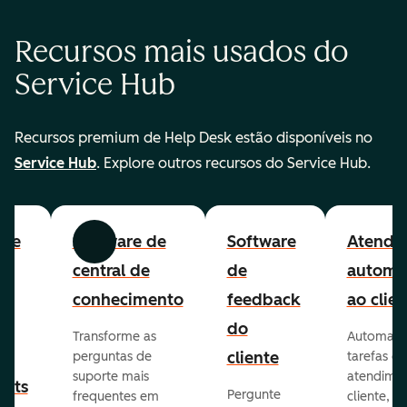
Recursos mais usados do
Service Hub
Recursos premium de Help Desk estão disponíveis no
Service Hub
. Explore outros recursos do Service Hub.
are
Software de
Software
Atendi
Anterior
Avançar
to
central de
de
automa
lp
conhecimento
feedback
ao clien
e
do
Transforme as
Automatiz
ão
cliente
perguntas de
tarefas de
suporte mais
atendime
kets
Pergunte
frequentes em
cliente,