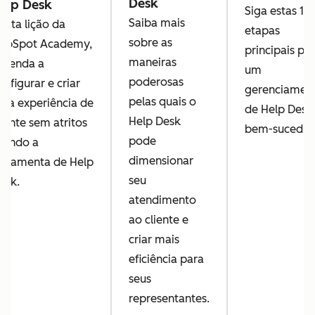
Desk
elp Desk
Siga estas 13
Saiba mais
esta lição da
etapas
sobre as
ubSpot Academy,
principais pa
maneiras
prenda a
um
poderosas
onfigurar e criar
gerenciamen
pelas quais o
ma experiência de
de Help Desk
Help Desk
liente sem atritos
bem-sucedid
pode
sando a
dimensionar
erramenta de Help
seu
esk.
atendimento
ao cliente e
criar mais
eficiência para
seus
representantes.