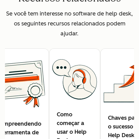
Se você tem interesse no software de help desk,
os seguintes recursos relacionados podem
ajudar.
Como
Chaves par
começar a
ompreendendo
o sucesso d
usar o Help
 ferramenta de
Help Desk