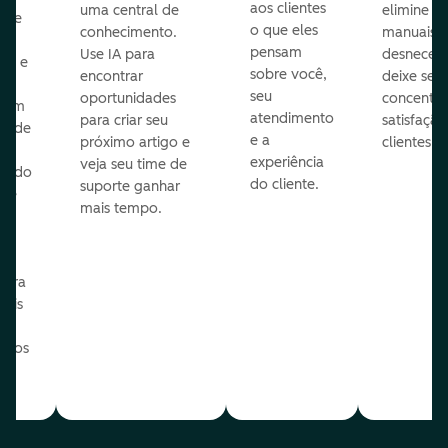
aos clientes
uma central de
elimine p
ize
o que eles
conhecimento.
manuais
pensam
Use IA para
desnecess
vos e
sobre você,
encontrar
deixe seu 
seu
oportunidades
concentra
 com
atendimento
para criar seu
satisfação
te de
e a
próximo artigo e
clientes.
experiência
veja seu time de
zindo
do cliente.
suporte ganhar
 de
mais tempo.
o
e
ua
para
mais
o os