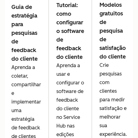
Modelos
Tutorial:
Guia de
gratuitos
como
estratégia
de
configurar
para
pesquisa
o software
pesquisas
de
de
de
satisfação
feedback
feedback
do cliente
do cliente
do cliente
Crie
Aprenda a
Aprenda a
pesquisas
usar e
coletar,
com
configurar o
compartilhar
clientes
software de
e
para medir
feedback
implementar
satisfação e
do cliente
uma
melhorar
no Service
estratégia
sua
Hub nas
de feedback
experiência.
edições
de clientes