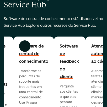
Service Hub
Software de central de conhecimento está disponível no
Service Hub Explore outros recursos do Service Hub.
are
Software de
Software
Atendi
Anterior
Avançar
to
central de
de
automa
lp
conhecimento
feedback
ao clien
e
do
Transforme as
Automatiz
ão
cliente
perguntas de
tarefas de
suporte mais
atendime
kets
Pergunte
frequentes em
cliente,
aos clientes
uma central de
elimine p
ize
o que eles
conhecimento.
manuais
pensam
Use IA para
desnecess
vos e