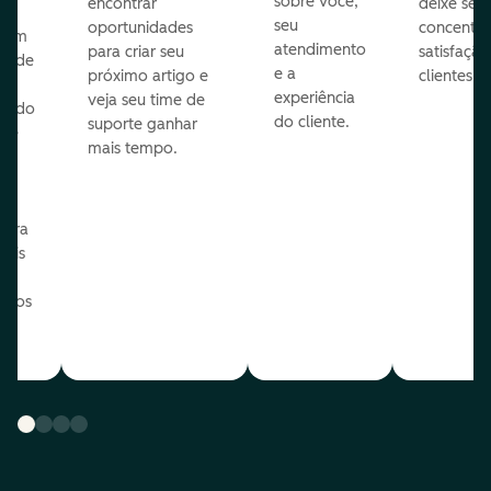
sobre você,
encontrar
deixe seu 
seu
oportunidades
concentra
 com
atendimento
para criar seu
satisfação
te de
e a
próximo artigo e
clientes.
experiência
veja seu time de
zindo
do cliente.
suporte ganhar
 de
mais tempo.
o
e
ua
para
mais
o os