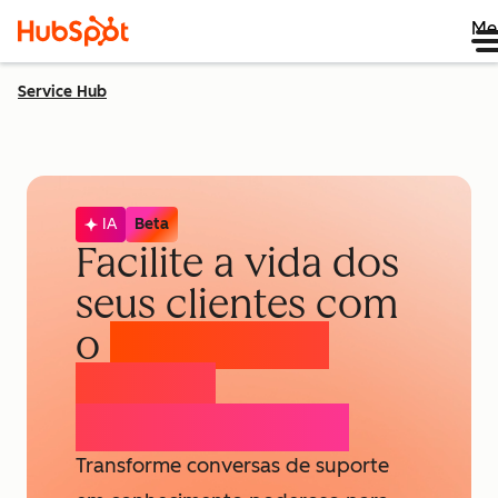
Me
Service Hub
IA
Beta
Facilite a vida dos
seus clientes com
o
Agente para
Base de
Conhecimento
Transforme conversas de suporte