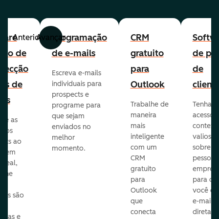
ware
Programação
CRM
Softw
Anterior
Avançar
uito de
de e-mails
gratuito
de per
pecção
para
de
Escreva e-mails
ads de
Outlook
client
individuais para
prospects e
as
Trabalhe de
Tenha
programe para
maneira
acesso 
que sejam
ore as
mais
context
enviados no
s dos
inteligente
valioso
melhor
ects ao
com um
sobre a
momento.
te em
CRM
pessoas
 real,
gratuito
empres
mine
para
para q
Outlook
você en
sas são
que
e-mails
s
conecta
diretam
idas e