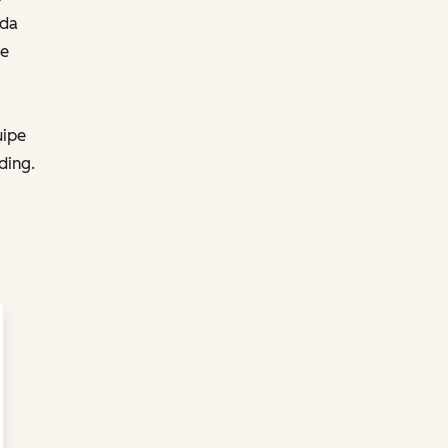
 da
se
uipe
ding.