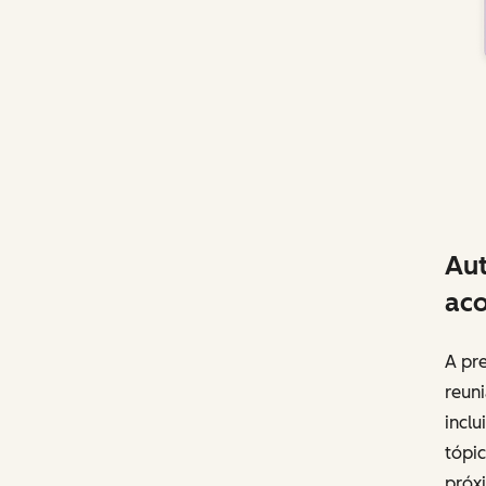
Aut
ac
A pre
reun
inclu
tópic
próxi