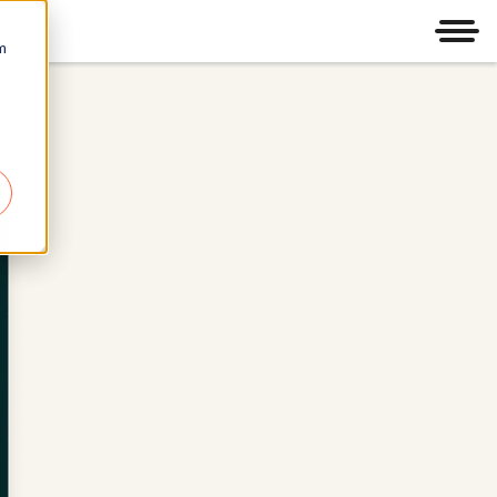
Men
m