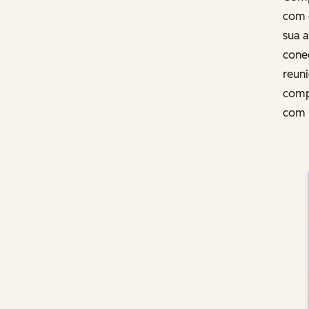
com 
sua 
conec
reuni
comp
com 