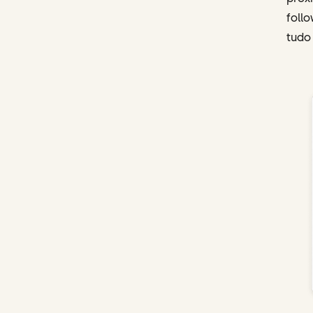
foll
tudo