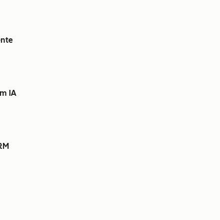
ente
m IA
CRM