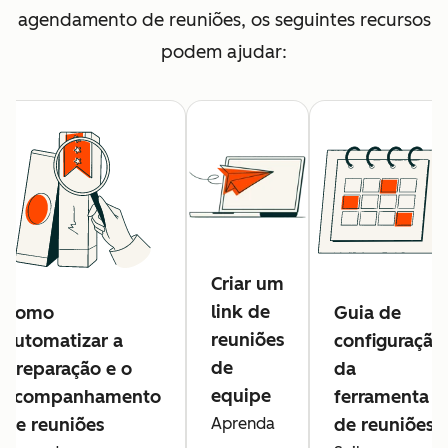
agendamento de reuniões, os seguintes recursos
podem ajudar:
Criar um
link de
Como
Guia de
reuniões
automatizar a
configuração
de
preparação e o
da
equipe
acompanhamento
ferramenta
de reuniões
Aprenda
de reuniões