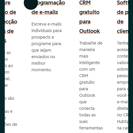
ware
Programação
CRM
Softw
Anterior
Avançar
uito de
de e-mails
gratuito
de per
pecção
para
de
Escreva e-mails
ads de
Outlook
client
individuais para
prospects e
as
Trabalhe de
Tenha
programe para
maneira
acesso 
que sejam
ore as
mais
context
enviados no
s dos
inteligente
valioso
melhor
ects ao
com um
sobre a
momento.
te em
CRM
pessoas
 real,
gratuito
empres
mine
para
para q
Outlook
você en
sas são
que
e-mails
s
conecta
diretam
idas e
todas as
no CRM
ure
suas
HubSpot
cações de
ferramentas
na caixa