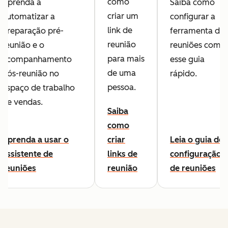
como
Aprenda a
Saiba como
criar um
automatizar a
configurar a
link de
preparação pré-
ferramenta de
reunião
reunião e o
reuniões com
para mais
acompanhamento
esse guia
de uma
pós-reunião no
rápido.
pessoa.
espaço de trabalho
de vendas.
Saiba
como
Aprenda a usar o
criar
Leia o guia de
assistente de
links de
configuração
reuniões
reunião
de reuniões