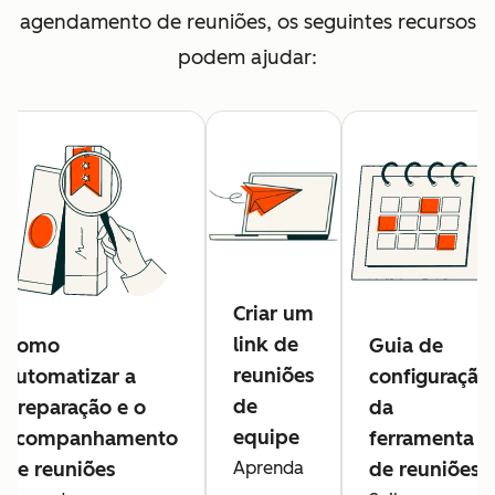
agendamento de reuniões, os seguintes recursos
podem ajudar:
Criar um
link de
Como
Guia de
reuniões
automatizar a
configuração
de
preparação e o
da
equipe
acompanhamento
ferramenta
de reuniões
Aprenda
de reuniões