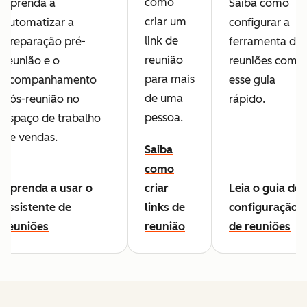
como
Aprenda a
Saiba como
criar um
automatizar a
configurar a
link de
preparação pré-
ferramenta de
reunião
reunião e o
reuniões com
para mais
acompanhamento
esse guia
de uma
pós-reunião no
rápido.
pessoa.
espaço de trabalho
de vendas.
Saiba
como
Aprenda a usar o
criar
Leia o guia de
assistente de
links de
configuração
reuniões
reunião
de reuniões