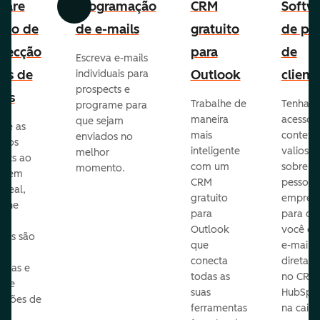
ware
Programação
CRM
Softw
Anterior
Avançar
uito de
de e-mails
gratuito
de per
pecção
para
de
Escreva e-mails
ads de
Outlook
client
individuais para
prospects e
as
Trabalhe de
Tenha
programe para
maneira
acesso 
que sejam
ore as
mais
context
enviados no
s dos
inteligente
valioso
melhor
ects ao
com um
sobre a
momento.
te em
CRM
pessoas
 real,
gratuito
empres
mine
para
para q
Outlook
você en
sas são
que
e-mails
s
conecta
diretam
idas e
todas as
no CRM
ure
suas
HubSpot
cações de
ferramentas
na caixa