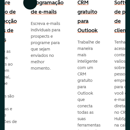
ware
Programação
CRM
Softw
Anterior
Avançar
uito de
de e-mails
gratuito
de per
pecção
para
de
Escreva e-mails
ads de
Outlook
client
individuais para
prospects e
as
Trabalhe de
Tenha
programe para
maneira
acesso 
que sejam
ore as
mais
context
enviados no
s dos
inteligente
valioso
melhor
ects ao
com um
sobre a
momento.
te em
CRM
pessoas
 real,
gratuito
empres
mine
para
para q
Outlook
você en
sas são
que
e-mails
s
conecta
diretam
idas e
todas as
no CRM
ure
suas
HubSpot
cações de
ferramentas
na caixa