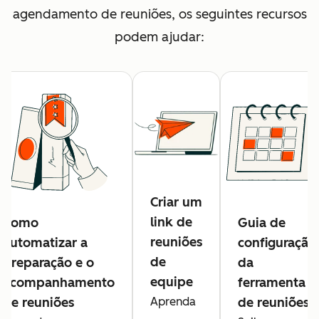
agendamento de reuniões, os seguintes recursos
podem ajudar:
Criar um
link de
Como
Guia de
reuniões
automatizar a
configuração
de
preparação e o
da
equipe
acompanhamento
ferramenta
de reuniões
Aprenda
de reuniões