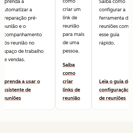
como
Aprenda a
Saiba como
criar um
automatizar a
configurar a
link de
preparação pré-
ferramenta de
reunião
reunião e o
reuniões com
para mais
acompanhamento
esse guia
de uma
pós-reunião no
rápido.
pessoa.
espaço de trabalho
de vendas.
Saiba
como
Aprenda a usar o
criar
Leia o guia de
assistente de
links de
configuração
reuniões
reunião
de reuniões