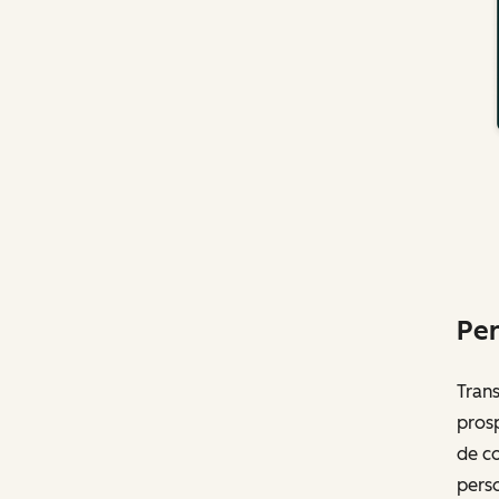
Per
Tran
pros
de co
perso