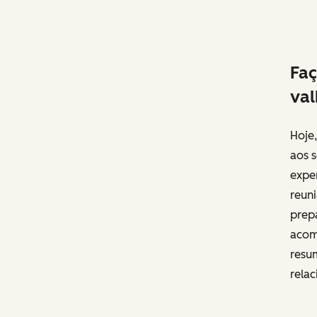
Faç
val
Hoje,
aos s
expe
reun
prepa
acom
resu
rela