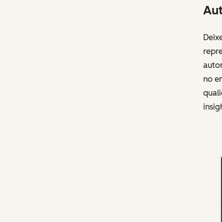
Aut
Deixe
repr
auto
no e
qual
insig