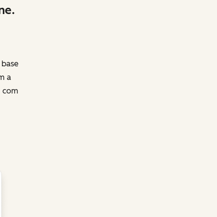
ne.
 base
m a
m com