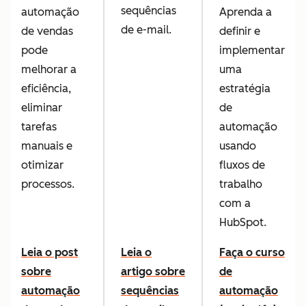
sequências
automação
Aprenda a
de e-mail.
de vendas
definir e
pode
implementar
melhorar a
uma
eficiência,
estratégia
eliminar
de
tarefas
automação
manuais e
usando
otimizar
fluxos de
processos.
trabalho
com a
HubSpot.
Leia o post
Leia o
Faça o curso
sobre
artigo sobre
de
automação
sequências
automação