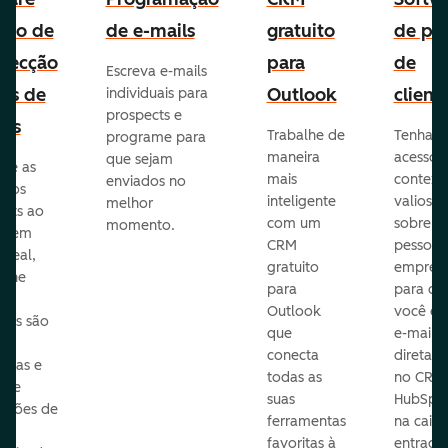
uito de
de e-mails
gratuito
de per
pecção
para
de
Escreva e-mails
ads de
Outlook
client
individuais para
prospects e
as
Trabalhe de
Tenha
programe para
maneira
acesso 
que sejam
ore as
mais
context
enviados no
s dos
inteligente
valioso
melhor
ects ao
com um
sobre a
momento.
te em
CRM
pessoas
 real,
gratuito
empres
mine
para
para q
Outlook
você en
sas são
que
e-mails
s
conecta
diretam
idas e
todas as
no CRM
ure
suas
HubSpot
cações de
ferramentas
na caixa
favoritas à
entrada