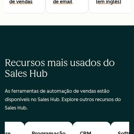
de vendas
de email
(em inglês)
Recursos mais usados do
Sales Hub
As ferramentas de automação de vendas estão
disponíveis no Sales Hub. Explore outros recursos do
Sales Hub.
ware
Programação
CRM
Softw