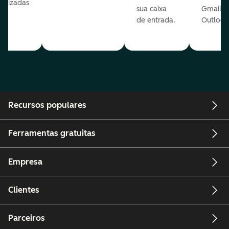
nalizadas
sua caixa
Gmail o
sua
de entrada.
Outlook
e.
Recursos populares
Ferramentas gratuitas
Empresa
Clientes
Parceiros