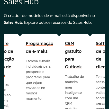
Sales Hub
O criador de modelos de e-mail está disponível no
Sales Hub
. Explore outros recursos do Sales Hub.
ware
Programação
CRM
Softw
uito de
de e-mails
gratuito
de per
pecção
para
de
Escreva e-mails
ads de
Outlook
client
individuais para
prospects e
as
Trabalhe de
Tenha
programe para
maneira
acesso 
que sejam
ore as
mais
context
enviados no
s dos
inteligente
valioso
melhor
ects ao
com um
sobre a
momento.
te em
CRM
pessoas
 real,
gratuito
empres