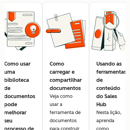
Como usar
Como
Usando as
uma
carregar e
ferramentas
biblioteca
compartilhar
de
de
documentos
conteúdo
documentos
do Sales
Veja como
pode
Hub
usar a
melhorar
ferramenta de
Nesta lição,
seu
documentos
aprenda
processo de
para construir
como