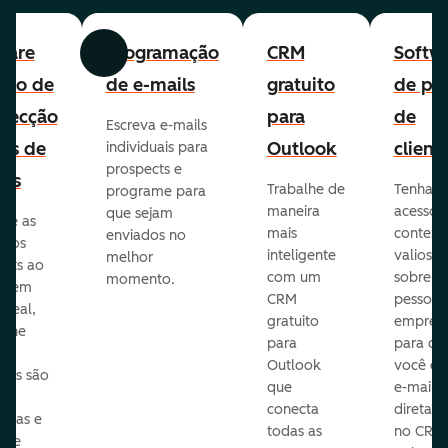
ware
Programação
CRM
Softw
Anterior
Avançar
uito de
de e-mails
gratuito
de per
pecção
para
de
Escreva e-mails
ads de
Outlook
client
individuais para
prospects e
as
Trabalhe de
Tenha
programe para
maneira
acesso 
que sejam
ore as
mais
context
enviados no
s dos
inteligente
valioso
melhor
ects ao
com um
sobre a
momento.
te em
CRM
pessoas
 real,
gratuito
empres
mine
para
para q
Outlook
você en
sas são
que
e-mails
s
conecta
diretam
idas e
todas as
no CRM
ure