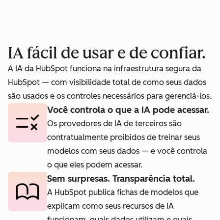
egócios
ciclo de
proces
.000
vendas com
trial a
atos.
o
Prospe
IA fácil de usar e de confiar.
Prospecting
Agent.
A IA da HubSpot funciona na infraestrutura segura da
Agent
HubSpot — com visibilidade total de como seus dados
são usados e os controles necessários para gerenciá-los.
Você controla o que a IA pode acessar.
Os provedores de IA de terceiros são
contratualmente proibidos de treinar seus
modelos com seus dados — e você controla
o que eles podem acessar.
Sem surpresas. Transparência total.
A HubSpot publica fichas de modelos que
explicam como seus recursos de IA
funcionam, quais dados utilizam e quais