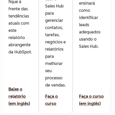
fique à
ensinará
Sales Hub
frente das
como
para
tendências
identificar
gerenciar
atuais com
leads
contatos,
este
adequados
tarefas,
relatório
usando o
negócios e
abrangente
Sales Hub.
relatórios
da HubSpot.
para
melhorar
seu
processo
de vendas.
Baixe o
relatório
Faça o
Faça o curso
(em inglês)
curso
(em inglês)