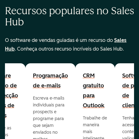
Recursos populares no Sales
Hub
O software de vendas guiadas é um recurso do
Sales
Hub
. Conheça outros recurso incríveis do Sales Hub.
ware
Programação
CRM
Softw
uito de
de e-mails
gratuito
de per
pecção
para
de
Escreva e-mails
ads de
Outlook
client
individuais para
prospects e
as
Trabalhe de
Tenha
programe para
maneira
acesso 
que sejam
ore as
mais
context
enviados no
s dos
inteligente
valioso