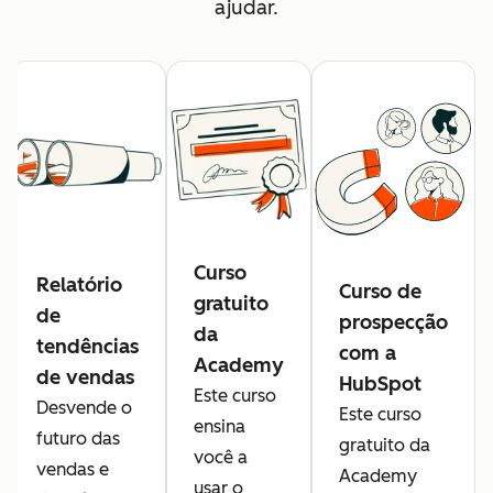
ajudar.
Curso
Relatório
Curso de
gratuito
de
prospecção
da
tendências
com a
Academy
de vendas
HubSpot
Este curso
Desvende o
Este curso
ensina
futuro das
gratuito da
você a
vendas e
Academy
usar o