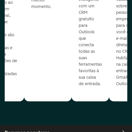
melhor
ects ao
com um
sobre a
momento.
te em
CRM
pessoas
 real,
gratuito
empres
mine
para
para q
Outlook
você en
sas são
que
e-mails
s
conecta
diretam
idas e
todas as
no CRM
ure
suas
HubSpot
cações de
ferramentas
na caixa
favoritas à
entrada
nalizadas
sua caixa
Gmail o
sua
de entrada.
Outlook
e.