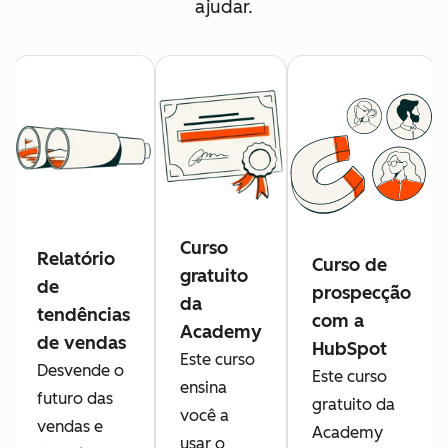
ajudar.
Curso
Relatório
Curso de
gratuito
de
prospecção
da
tendências
com a
Academy
de vendas
HubSpot
Este curso
Desvende o
Este curso
ensina
futuro das
gratuito da
você a
vendas e
Academy
usar o