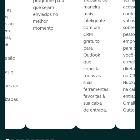
Trabalhe de
Tenha
programe para
maneira
acesso 
que sejam
ore as
mais
context
enviados no
s dos
inteligente
valioso
melhor
ects ao
com um
sobre a
momento.
te em
CRM
pessoas
 real,
gratuito
empres
mine
para
para q
Outlook
você en
sas são
que
e-mails
s
conecta
diretam
idas e
todas as
no CRM
ure
suas
HubSpot
cações de
ferramentas
na caixa
favoritas à
entrada
nalizadas
sua caixa
Gmail o
sua
de entrada.
Outlook
e.