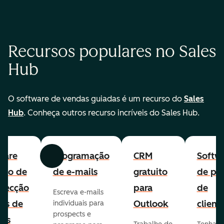
Recursos populares no Sales
Hub
O software de vendas guiadas é um recurso do
Sales
Hub
. Conheça outros recurso incríveis do Sales Hub.
ware
Programação
CRM
Softw
Anterior
Avançar
uito de
de e-mails
gratuito
de per
pecção
para
de
Escreva e-mails
ads de
Outlook
client
individuais para
prospects e
as