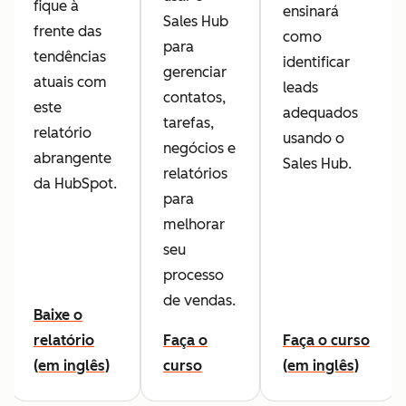
fique à
ensinará
Sales Hub
frente das
como
para
tendências
identificar
gerenciar
atuais com
leads
contatos,
este
adequados
tarefas,
relatório
usando o
negócios e
abrangente
Sales Hub.
relatórios
da HubSpot.
para
melhorar
seu
processo
de vendas.
Baixe o
relatório
Faça o
Faça o curso
(em inglês)
curso
(em inglês)