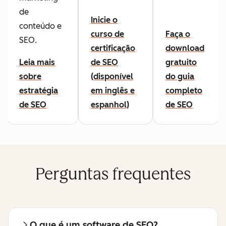
de
Inicie o
conteúdo e
curso de
Faça o
SEO.
certificação
download
Leia mais
de SEO
gratuito
sobre
(disponível
do guia
estratégia
em inglês e
completo
de SEO
espanhol)
de SEO
Perguntas frequentes
O que é um software de SEO?