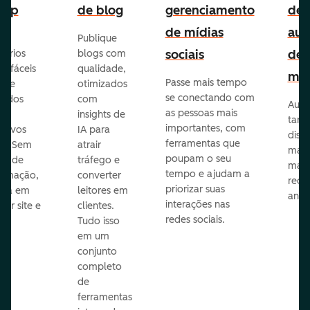
-up
de blog
gerenciamento
de
de mídias
aut
Publique
sociais
de
lários
blogs com
p fáceis
qualidade,
mar
Passe mais tempo
ar e
otimizados
se conectando com
zados
com
Auto
as pessoas mais
insights de
taref
importantes, com
itivos
IA para
disp
ferramentas que
s. Sem
atrair
mail
poupam o seu
sar de
tráfego e
mark
tempo e ajudam a
ramação,
converter
redes
priorizar suas
ona em
leitores em
anún
interações nas
uer site e
clientes.
redes sociais.
is.
Tudo isso
em um
conjunto
completo
de
ferramentas