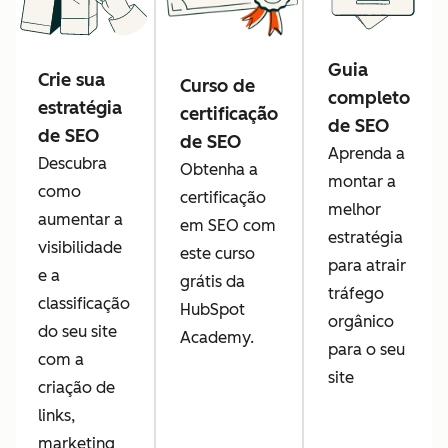
Guia
Crie sua
Curso de
completo
estratégia
certificação
de SEO
de SEO
de SEO
Aprenda a
Descubra
Obtenha a
montar a
como
certificação
melhor
aumentar a
em SEO com
estratégia
visibilidade
este curso
para atrair
e a
grátis da
tráfego
classificação
HubSpot
orgânico
do seu site
Academy.
para o seu
com a
site
criação de
links,
marketing