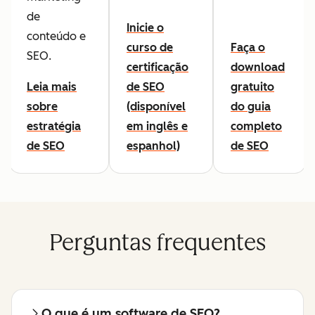
de
Inicie o
conteúdo e
curso de
Faça o
SEO.
certificação
download
Leia mais
de SEO
gratuito
sobre
(disponível
do guia
estratégia
em inglês e
completo
de SEO
espanhol)
de SEO
Perguntas frequentes
O que é um software de SEO?