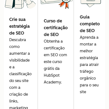
Guia
Crie sua
Curso de
completo
estratégia
certificação
de SEO
de SEO
de SEO
Aprenda a
Descubra
Obtenha a
montar a
como
certificação
melhor
aumentar a
em SEO com
estratégia
visibilidade
este curso
para atrair
e a
grátis da
tráfego
classificação
HubSpot
orgânico
do seu site
Academy.
para o seu
com a
site
criação de
links,
marketing