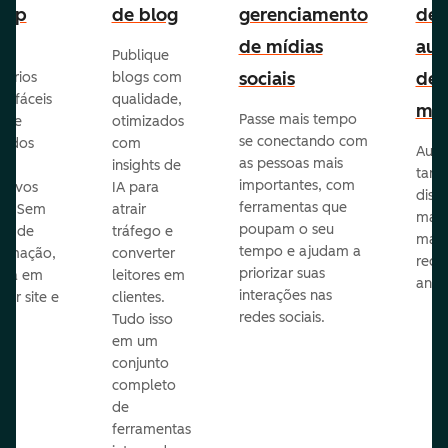
-up
de blog
gerenciamento
de
de mídias
aut
Publique
sociais
de
lários
blogs com
p fáceis
qualidade,
mar
Passe mais tempo
ar e
otimizados
se conectando com
zados
com
Auto
as pessoas mais
insights de
taref
importantes, com
itivos
IA para
disp
ferramentas que
s. Sem
atrair
mail
poupam o seu
sar de
tráfego e
mark
tempo e ajudam a
ramação,
converter
redes
priorizar suas
ona em
leitores em
anún
interações nas
uer site e
clientes.
redes sociais.
is.
Tudo isso
em um
conjunto
completo
de
ferramentas