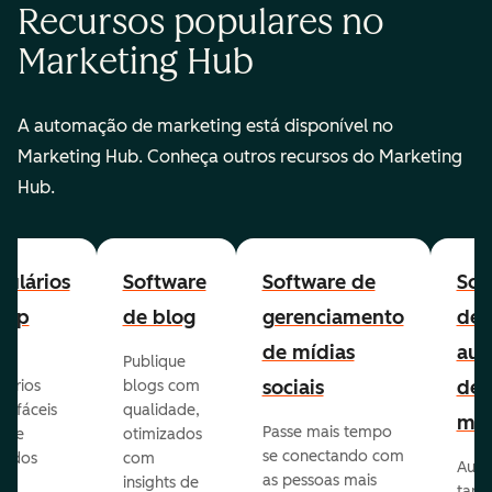
Recursos populares no
Marketing Hub
A automação de marketing está disponível no
Marketing Hub. Conheça outros recursos do Marketing
Hub.
ulários
Software
Software de
Sof
-up
de blog
gerenciamento
de
de mídias
aut
Publique
sociais
de
lários
blogs com
p fáceis
qualidade,
mar
Passe mais tempo
ar e
otimizados
se conectando com
zados
com
Auto
as pessoas mais
insights de
taref