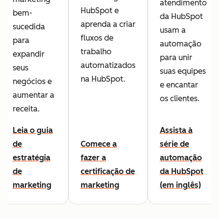
atendimento
HubSpot e
bem-
da HubSpot
aprenda a criar
sucedida
usam a
fluxos de
para
automação
trabalho
expandir
para unir
automatizados
seus
suas equipes
na HubSpot.
negócios e
e encantar
aumentar a
os clientes.
receita.
Leia o guia
Assista à
de
Comece a
série de
estratégia
fazer a
automação
de
certificação de
da HubSpot
marketing
marketing
(em inglês)