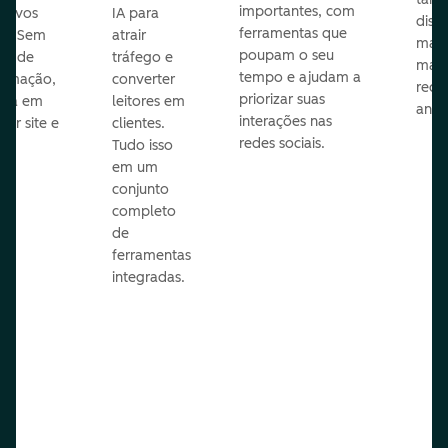
importantes, com
itivos
IA para
disp
ferramentas que
s. Sem
atrair
mail
poupam o seu
sar de
tráfego e
mark
tempo e ajudam a
ramação,
converter
redes
priorizar suas
ona em
leitores em
anún
interações nas
uer site e
clientes.
redes sociais.
is.
Tudo isso
em um
conjunto
completo
de
ferramentas
integradas.