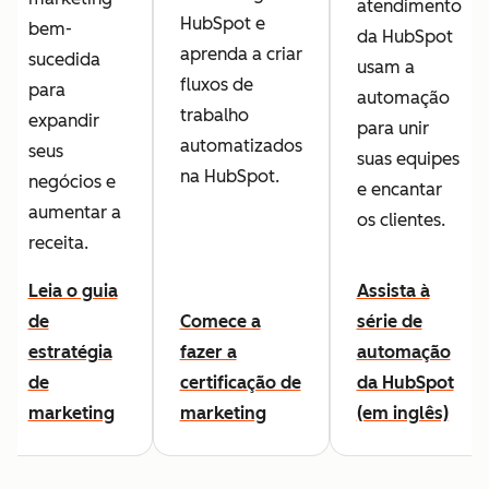
atendimento
HubSpot e
bem-
da HubSpot
aprenda a criar
sucedida
usam a
fluxos de
para
automação
trabalho
expandir
para unir
automatizados
seus
suas equipes
na HubSpot.
negócios e
e encantar
aumentar a
os clientes.
receita.
Leia o guia
Assista à
de
Comece a
série de
estratégia
fazer a
automação
de
certificação de
da HubSpot
marketing
marketing
(em inglês)