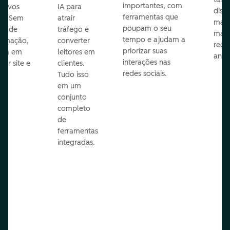
importantes, com
itivos
IA para
disp
ferramentas que
s. Sem
atrair
mail
poupam o seu
sar de
tráfego e
mark
tempo e ajudam a
ramação,
converter
redes
priorizar suas
ona em
leitores em
anún
interações nas
uer site e
clientes.
redes sociais.
is.
Tudo isso
em um
conjunto
completo
de
ferramentas
integradas.