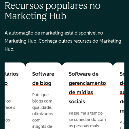
Recursos populares no
Marketing Hub
A automação de marketing está disponível no
Marketing Hub. Conheça outros recursos do Marketing
Hub.
ulários
Software
Software de
Sof
-up
de blog
gerenciamento
de
de mídias
aut
Publique
sociais
de
lários
blogs com
p fáceis
qualidade,
mar
Passe mais tempo
ar e
otimizados
se conectando com
zados
com
Auto
as pessoas mais
insights de
taref