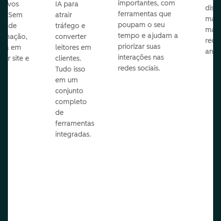
importantes, com
itivos
IA para
disp
ferramentas que
s. Sem
atrair
mail
poupam o seu
sar de
tráfego e
mark
tempo e ajudam a
ramação,
converter
redes
priorizar suas
ona em
leitores em
anún
interações nas
uer site e
clientes.
redes sociais.
is.
Tudo isso
em um
conjunto
completo
de
ferramentas
integradas.