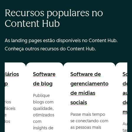
Recursos populares no
Content Hub
As landing pages estão disponíveis no Content Hub.
Conheça outros recursos do Content Hub.
ulários
Software
Software de
Sof
-up
de blog
gerenciamento
de
de mídias
aut
Publique
sociais
de
lários
blogs com
p fáceis
qualidade,
mar
Passe mais tempo
ar e
otimizados
se conectando com
zados
com
Auto
as pessoas mais
insights de
taref