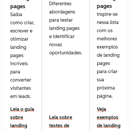
Diferentes
pages
pages
abordagens
Inspire-se
Saiba
para testar
nessa lista
como criar,
landing pages
com os
escrever e
e identificar
melhores
otimizar
novas
exemplos
landing
oportunidades.
de landing
pages
pages
incríveis
para criar
para
sua
converter
próxima
visitantes
página.
em leads.
Leia o guia
Veja
sobre
Leia sobre
exemplos
landing
testes de
de landing