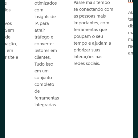
mar
Passe mais tempo
ar e
otimizados
se conectando com
zados
com
Auto
as pessoas mais
insights de
taref
importantes, com
itivos
IA para
disp
ferramentas que
s. Sem
atrair
mail
poupam o seu
sar de
tráfego e
mark
tempo e ajudam a
ramação,
converter
redes
priorizar suas
ona em
leitores em
anún
interações nas
uer site e
clientes.
redes sociais.
is.
Tudo isso
em um
conjunto
completo
de
ferramentas
integradas.