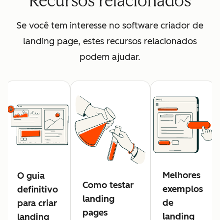
Recursos relacionados
Se você tem interesse no software criador de
landing page, estes recursos relacionados
podem ajudar.
Melhores
O guia
Como testar
exemplos
definitivo
landing
de
para criar
pages
landing
landing