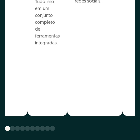
redes sociais.
is.
Tudo isso
em um
conjunto
completo
de
ferramentas
integradas.