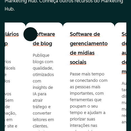
Marketing Hub. Conheça outros recursos do Marketing
Hub.
ulários
Software
Software de
Sof
Anterior
Avançar
-up
de blog
gerenciamento
de
de mídias
aut
Publique
sociais
de
lários
blogs com
p fáceis
qualidade,
mar
Passe mais tempo
ar e
otimizados
se conectando com
zados
com
Auto
as pessoas mais
insights de
taref
importantes, com
itivos
IA para
disp
ferramentas que
s. Sem
atrair
mail
poupam o seu
sar de
tráfego e
mark
tempo e ajudam a
ramação,
converter
redes
priorizar suas
ona em
leitores em
anún
interações nas
uer site e
clientes.