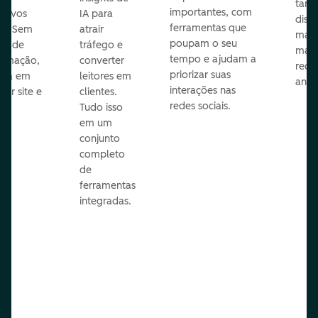
taref
importantes, com
itivos
IA para
disp
ferramentas que
s. Sem
atrair
mail
poupam o seu
sar de
tráfego e
mark
tempo e ajudam a
ramação,
converter
redes
priorizar suas
ona em
leitores em
anún
interações nas
uer site e
clientes.
redes sociais.
is.
Tudo isso
em um
conjunto
completo
de
ferramentas
integradas.