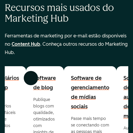
Recursos mais usados do
Marketing Hub
Ferramentas de marketing por e-mail estão disponíveis
no
Content Hub
. Conheça outros recursos do Marketing
Hub.
ulários
Software
Software de
Sof
Anterior
Avançar
-up
de blog
gerenciamento
de
de mídias
aut
Publique
sociais
de
lários
blogs com
p fáceis
qualidade,
mar
Passe mais tempo
ar e
otimizados
se conectando com
zados
com
Auto
as pessoas mais
insights de