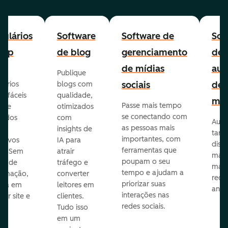
ulários
Software
Software de
Sof
-up
de blog
gerenciamento
de
de mídias
aut
Publique
sociais
de
lários
blogs com
p fáceis
qualidade,
mar
Passe mais tempo
ar e
otimizados
se conectando com
zados
com
Auto
as pessoas mais
insights de
taref
importantes, com
itivos
IA para
disp
ferramentas que
s. Sem
atrair
mail
poupam o seu
sar de
tráfego e
mark
tempo e ajudam a
ramação,
converter
redes
priorizar suas
ona em
leitores em
anún
interações nas
uer site e
clientes.
redes sociais.
is.
Tudo isso
em um