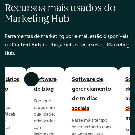
Recursos mais usados do
Marketing Hub
Ferramentas de marketing por e-mail estão disponíveis
no
Content Hub
. Conheça outros recursos do Marketing
Hub.
ulários
Software
Software de
Sof
Anterior
Avançar
-up
de blog
gerenciamento
de
de mídias
aut
Publique
sociais
de
lários
blogs com
p fáceis
qualidade,
mar
Passe mais tempo
ar e
otimizados
se conectando com
zados
com
Auto
as pessoas mais
insights de