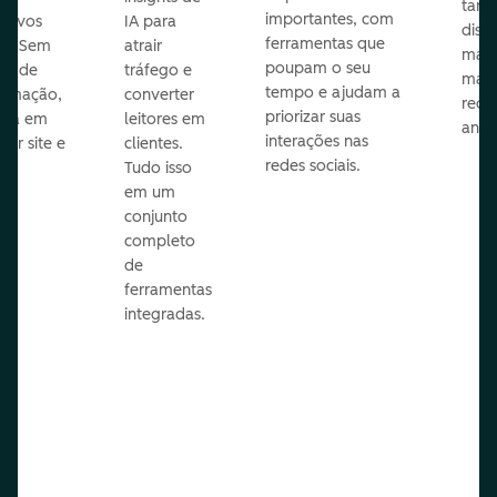
taref
importantes, com
itivos
IA para
disp
ferramentas que
s. Sem
atrair
mail
poupam o seu
sar de
tráfego e
mark
tempo e ajudam a
ramação,
converter
redes
priorizar suas
ona em
leitores em
anún
interações nas
uer site e
clientes.
redes sociais.
is.
Tudo isso
em um
conjunto
completo
de
ferramentas
integradas.