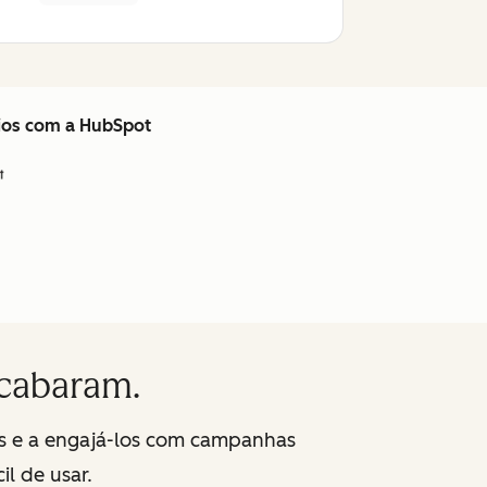
cios com a HubSpot
acabaram.
s e a engajá-los com campanhas
l de usar.