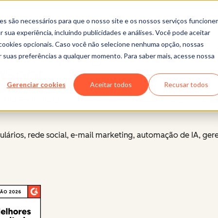
es são necessários para que o nosso site e os nossos serviços funcione
 sua experiência, incluindo publicidades e análises. Você pode aceitar
r cookies opcionais. Caso você não selecione nenhuma opção, nossas
onstração gratuita do so
ar suas preferências a qualquer momento. Para saber mais, acesse nossa
bSpot
Gerenciar cookies
Aceitar todos
Recusar todos
 HubSpot ajudará você a gerar leads e automatizar seu mar
lários, rede social, e-mail marketing, automação de IA, ge