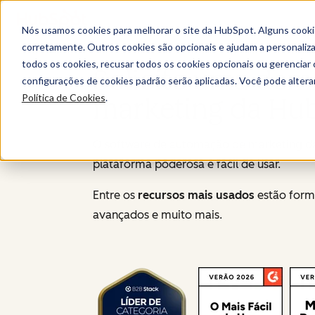
Nós usamos cookies para melhorar o site da HubSpot. Alguns cooki
corretamente. Outros cookies são opcionais e ajudam a personalizar
todos os cookies, recusar todos os cookies opcionais ou gerencia
Solicite uma dem
configurações de cookies padrão serão aplicadas. Você pode alter
Política de Cookies
.
marketing da Hu
O software de automação de marketing da
plataforma poderosa e fácil de usar.
Entre os
recursos mais usados
estão formu
avançados e muito mais.