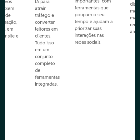
importantes, com
itivos
IA para
disp
ferramentas que
s. Sem
atrair
mail
poupam o seu
sar de
tráfego e
mark
tempo e ajudam a
ramação,
converter
redes
priorizar suas
ona em
leitores em
anún
interações nas
uer site e
clientes.
redes sociais.
is.
Tudo isso
em um
conjunto
completo
de
ferramentas
integradas.