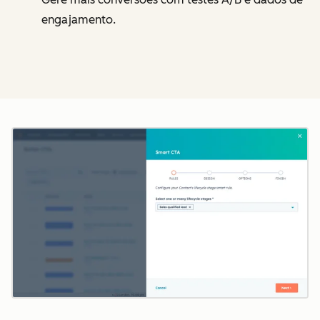
engajamento.
Cl