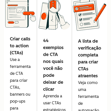
Criar calls
44
A lista de
to action
exemplos
verificação
(CTAs)
de CTA
completa
Use a
nos quais
para criar
ferramenta
você não
CTAs
de CTA
pode
atraentes
para criar
deixar de
Veja como
CTAs,
clicar
uma
banners ou
Aprenda a
ferramenta
pop-ups
usar CTAs
de
para
estratégicos
automação