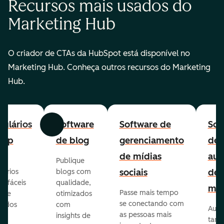
Recursos mais usados do
Marketing Hub
O criador de CTAs da HubSpot está disponível no
Marketing Hub. Conheça outros recursos do Marketing
Hub.
ulários
Software
Software de
Sof
Anterior
Avançar
-up
de blog
gerenciamento
de
de mídias
aut
Publique
sociais
de
lários
blogs com
p fáceis
qualidade,
mar
Passe mais tempo
ar e
otimizados
se conectando com
zados
com
Auto
as pessoas mais
insights de
taref