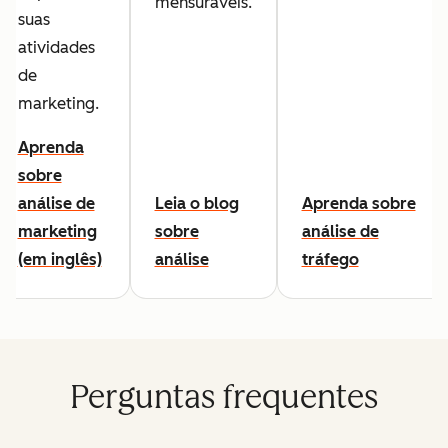
mensuráveis.
suas
atividades
de
marketing.
Aprenda
sobre
análise de
Leia o blog
Aprenda sobre
marketing
sobre
análise de
(em inglês)
análise
tráfego
Perguntas frequentes