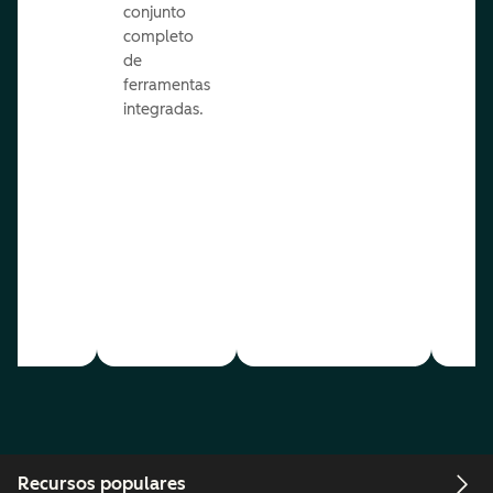
conjunto
completo
de
ferramentas
integradas.
Recursos populares