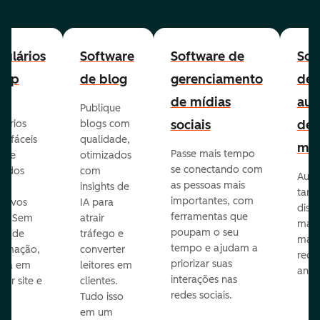
ulários
Software
Software de
Sof
-up
de blog
gerenciamento
de
de mídias
aut
Publique
sociais
de
lários
blogs com
p fáceis
qualidade,
mar
Passe mais tempo
ar e
otimizados
se conectando com
zados
com
Auto
as pessoas mais
insights de
taref
importantes, com
itivos
IA para
disp
ferramentas que
s. Sem
atrair
mail
poupam o seu
sar de
tráfego e
mark
tempo e ajudam a
ramação,
converter
redes
priorizar suas
ona em
leitores em
anún
interações nas
uer site e
clientes.
redes sociais.
is.
Tudo isso
em um