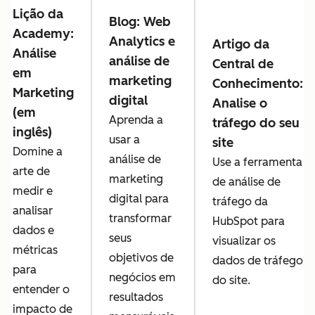
Lição da
Blog: Web
Academy:
Analytics e
Artigo da
Análise
análise de
Central de
em
marketing
Conhecimento:
Marketing
digital
Analise o
(em
Aprenda a
tráfego do seu
inglês)
usar a
site
Domine a
análise de
Use a ferramenta
arte de
marketing
de análise de
medir e
digital para
tráfego da
analisar
transformar
HubSpot para
dados e
seus
visualizar os
métricas
objetivos de
dados de tráfego
para
negócios em
do site.
entender o
resultados
impacto de