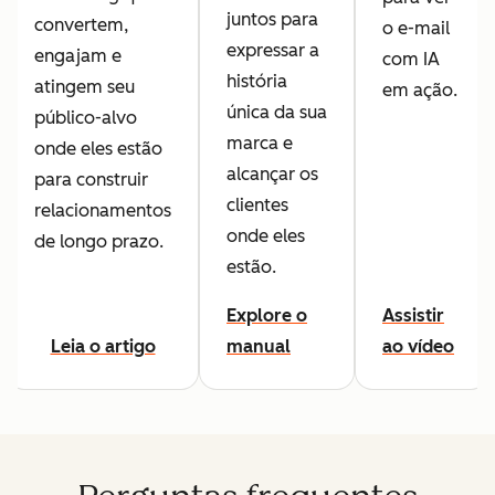
juntos para
convertem,
o e-mail
expressar a
engajam e
com IA
história
atingem seu
em ação.
única da sua
público-alvo
marca e
onde eles estão
alcançar os
para construir
clientes
relacionamentos
onde eles
de longo prazo.
estão.
Explore o
Assistir
Leia o artigo
manual
ao vídeo