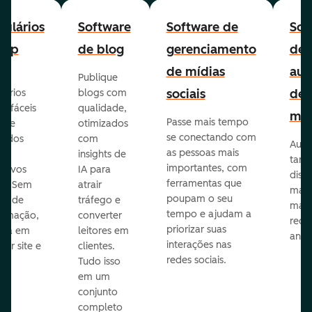
ulários
Software
Software de
Sof
-up
de blog
gerenciamento
de
de mídias
aut
Publique
sociais
de
lários
blogs com
p fáceis
qualidade,
mar
Passe mais tempo
ar e
otimizados
se conectando com
zados
com
Auto
as pessoas mais
insights de
taref
importantes, com
itivos
IA para
disp
ferramentas que
s. Sem
atrair
mail
poupam o seu
sar de
tráfego e
mark
tempo e ajudam a
ramação,
converter
redes
priorizar suas
ona em
leitores em
anún
interações nas
uer site e
clientes.
redes sociais.
is.
Tudo isso
em um
conjunto
completo