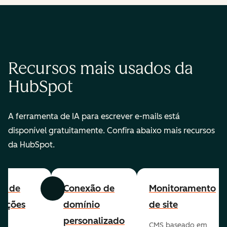
Recursos mais usados da
HubSpot
A ferramenta de IA para escrever e-mails está
disponível gratuitamente. Confira abaixo mais recursos
da HubSpot.
all de
Conexão de
Monitoramento
Anterior
Avançar
cações
domínio
de site
personalizado
CMS baseado em