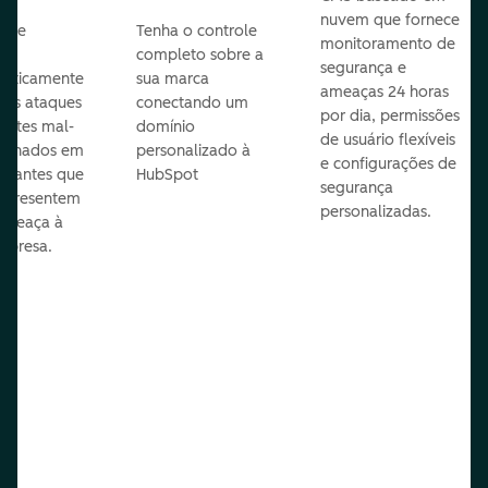
nuvem que fornece
te e
Tenha o controle
monitoramento de
va
completo sobre a
segurança e
aticamente
sua marca
ameaças 24 horas
veis ataques
conectando um
por dia, permissões
entes mal-
domínio
de usuário flexíveis
cionados em
personalizado à
e configurações de
te antes que
HubSpot
segurança
representem
personalizadas.
ameaça à
mpresa.