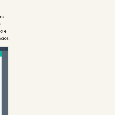
ra
s
po e
cios.