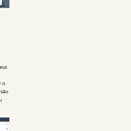
seus
r o
rsão
u