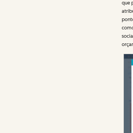
que 
atrib
pont
como
socia
orça