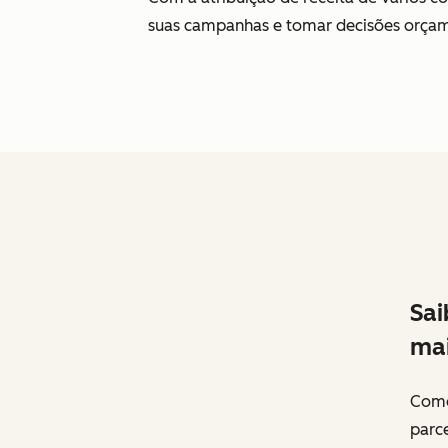
suas campanhas e tomar decisões orçam
Sai
mai
Como
parce