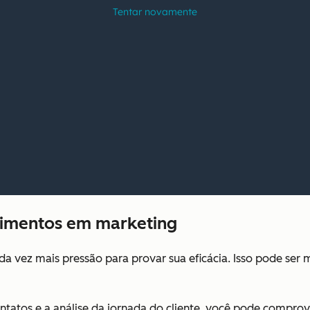
stimentos em marketing
da vez mais pressão para provar sua eficácia. Isso pode ser 
ontatos e a análise da jornada do cliente, você pode compro