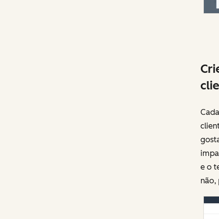
Cri
cli
Cada 
clie
gosta
impac
e o t
não, 