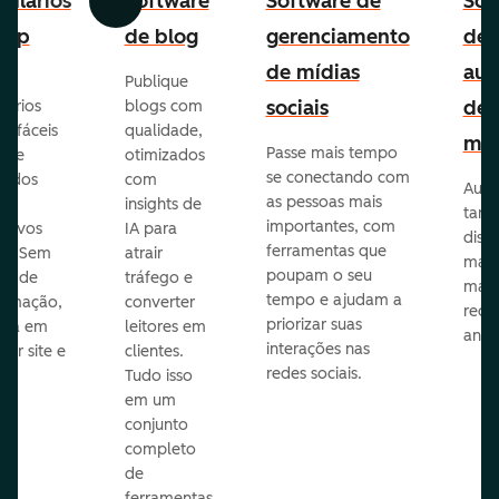
ulários
Software
Software de
Sof
Anterior
Avançar
-up
de blog
gerenciamento
de
de mídias
aut
Publique
sociais
de
lários
blogs com
p fáceis
qualidade,
mar
Passe mais tempo
ar e
otimizados
se conectando com
zados
com
Auto
as pessoas mais
insights de
taref
importantes, com
itivos
IA para
disp
ferramentas que
s. Sem
atrair
mail
poupam o seu
sar de
tráfego e
mark
tempo e ajudam a
ramação,
converter
redes
priorizar suas
ona em
leitores em
anún
interações nas
uer site e
clientes.
redes sociais.
is.
Tudo isso
em um
conjunto
completo
de
ferramentas