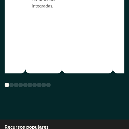
integradas.
Recursos populares