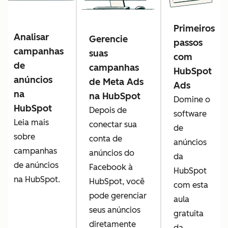
Primeiros
Analisar
Gerencie
passos
campanhas
suas
com
de
campanhas
HubSpot
anúncios
de Meta Ads
Ads
na
na HubSpot
Domine o
HubSpot
Depois de
software
Leia mais
conectar sua
de
sobre
conta de
anúncios
campanhas
anúncios do
da
de anúncios
Facebook à
HubSpot
na HubSpot.
HubSpot, você
com esta
pode gerenciar
aula
seus anúncios
gratuita
diretamente
da