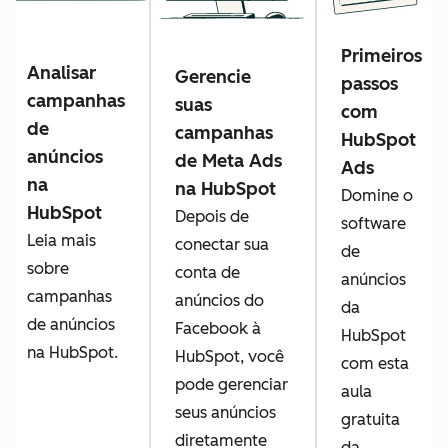
Primeiros
Analisar
Gerencie
passos
campanhas
suas
com
de
campanhas
HubSpot
anúncios
de Meta Ads
Ads
na
na HubSpot
Domine o
HubSpot
Depois de
software
Leia mais
conectar sua
de
sobre
conta de
anúncios
campanhas
anúncios do
da
de anúncios
Facebook à
HubSpot
na HubSpot.
HubSpot, você
com esta
pode gerenciar
aula
seus anúncios
gratuita
diretamente
da