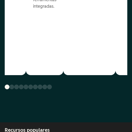
integradas.
Recursos populares