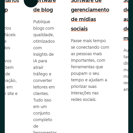
ulários
Software
Software de
Sof
Anterior
Avançar
-up
de blog
gerenciamento
de
de mídias
aut
Publique
sociais
de
lários
blogs com
p fáceis
qualidade,
mar
Passe mais tempo
ar e
otimizados
se conectando com
zados
com
Auto
as pessoas mais
insights de
taref
importantes, com
itivos
IA para
disp
ferramentas que
s. Sem
atrair
mail
poupam o seu
sar de
tráfego e
mark
tempo e ajudam a
ramação,
converter
redes
priorizar suas
ona em
leitores em
anún
interações nas
uer site e
clientes.
redes sociais.
is.
Tudo isso
em um
conjunto
completo
de
ferramentas